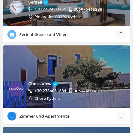
Semeli
+30 2736033755
306976415238
Pitsinades 80200 Kythira
Ferienhäuser und Villen
Chora View
+30 2736031684
306944888673
Chora Kythira
Zimmer und Apartments