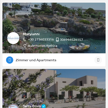
Maryianni
+30 2736033316
306944526157
Avlemonas Kythira
Zimmer und Apartments
Terra Oliva