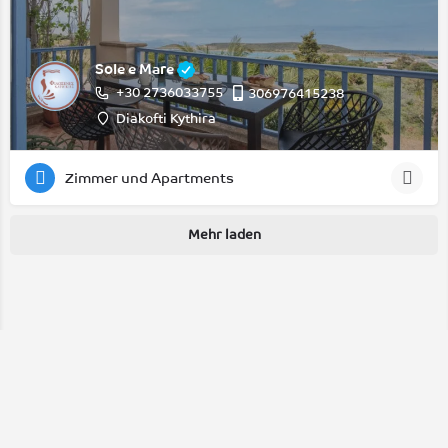
Sole e Mare
+30 2736033755
306976415238
Diakofti Kythira
Zimmer und Apartments
Mehr laden