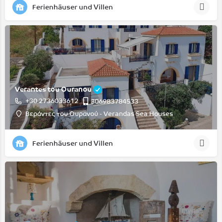
Ferienhäuser und Villen
Verantes tou Ouranou
+30 2736033612
306983784533
Βεράντες του Ουρανού - Verandas Sea Houses
Ferienhäuser und Villen