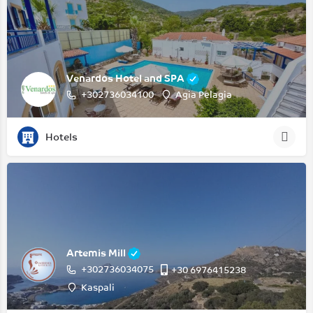
Venardos Hotel and SPA
+302736034100
Agia Pelagia
Hotels
Artemis Mill
+302736034075
‭+30 6976415238‬
Kaspali