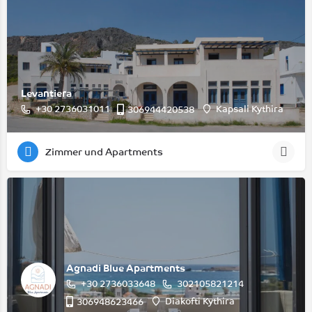
Levantiera
+30 2736031011
Kapsali Kythira
306944420538
Zimmer und Apartments
Agnadi Blue Apartments
+30 2736033648
302105821214
Diakofti Kythira
306948623466