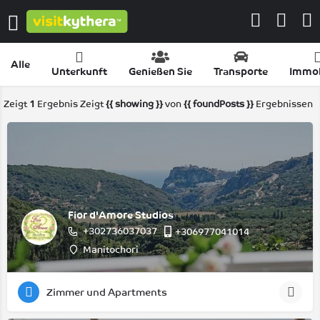
Alle
Unterkunft
Genießen Sie
Transporte
Immob
Zeigt
1
Ergebnis
Zeigt
{{ showing }}
von
{{ foundPosts }}
Ergebnissen
Fior d'Amore Studios
+302736037037
+306977041014
Manitochori
Zimmer und Apartments