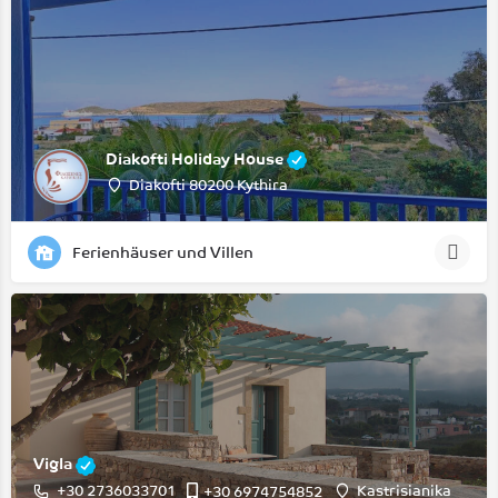
Diakofti Holiday House
Diakofti 80200 Kythira
Ferienhäuser und Villen
Vigla
+30 2736033701
Kastrisianika
+30 6974754852