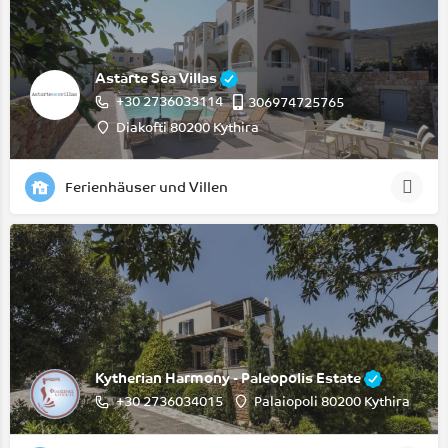
Astarte Sea Villas
+30 2736033114
306974725765
Diakofti 80200 Kythira
Ferienhäuser und Villen
Kytherian Harmony - Paleopolis Estate
+30 2736034015
Palaiopoli 80200 Kythira