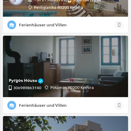
306976415238
Perligianika 80200 Kythira
Ferienhäuser und Villen
Pyrgos House
Potamos 80200 Kythira
306989863140
Ferienhäuser und Villen