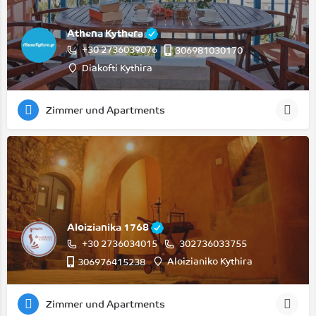
Athena Kythera
+30 2736039076
306981030170
Diakofti Kythira
Zimmer und Apartments
Aloizianika 1768
+30 2736034015
302736033755
Aloizianiko Kythira
306976415238
Zimmer und Apartments