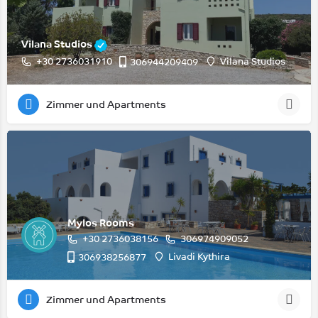
Vilana Studios
+30 2736031910
Vilana Studios
306944209409
Zimmer und Apartments
Mylos Rooms
+30 2736038156
306974909052
Livadi Kythira
306938256877
Zimmer und Apartments