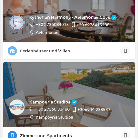
Kytherian Harmony - Avlemonas Cove
+30 2736034015
+30 6976415238
Avlemonas
Ferienhäuser und Villen
Kampouris Studios
+30 27360 33480
+306944 238537
Kampoyris Studios
Zimmer und Apartments