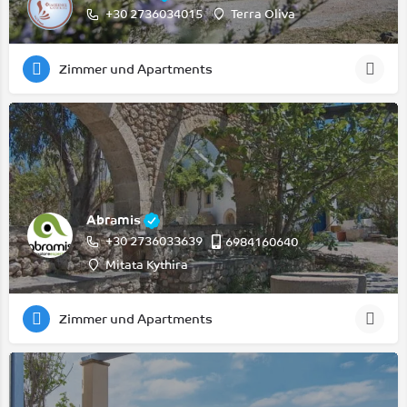
+30 2736034015
Terra Oliva
Zimmer und Apartments
Abramis
+30 2736033639
6984160640
Mitata Kythira
Zimmer und Apartments