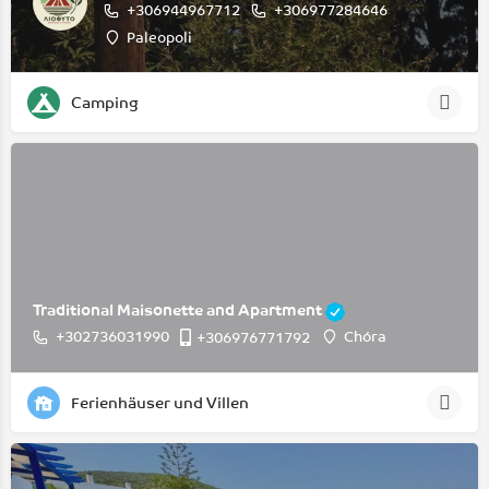
+306944967712
+306977284646
Paleopoli
Camping
Traditional Maisonette and Apartment
+302736031990
Chóra
+306976771792
Ferienhäuser und Villen