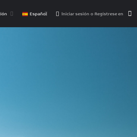
ión
Español
Iniciar sesión
o
Regístrese en