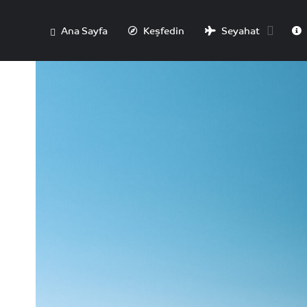
Ana Sayfa
Keşfedin
Seyahat