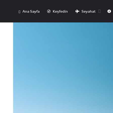
Ana Sayfa
Keşfedin
Seyahat