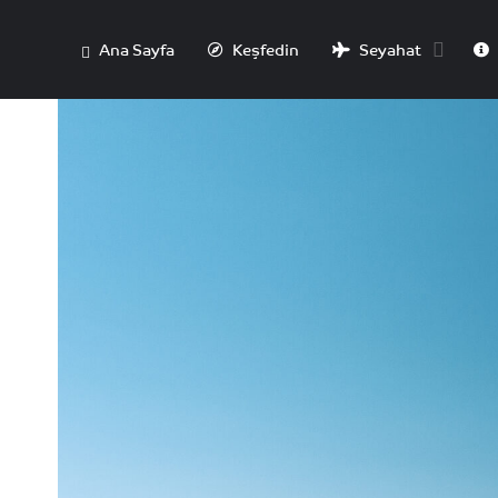
Ana Sayfa
Keşfedin
Seyahat