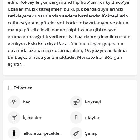
edin. Kokteyller, underground hip hop'tan funky disco'ya
uzanan müzik titreşimleri bu küçük barda duyularınızı
tetikleyecek unsurlardan sadece bazılarıdır. Kokteyllerin
çoğu ev yapımı püreler ve likörlerle hazırlanıyor ve olgun
mango püreli çilekli mango caipirissima gibi meyve
aromalarına ağırlık verilerek iyi hazırlanmış klasiklere son
veriliyor. Eski Belediye Pazarı'nın muhteşem yapısının
etrafında uzanan açık oturma alanı, 19. yüzyıldan kalma
bir başka binada yer almaktadır. Mercato Bar 365 gün
açıktır!.
Etiketler
bar
kokteyl
İçecekler
olaylar
alkolsüz içecekler
Şarap