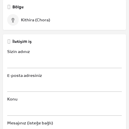
Bölge
Kithira (Chora)
İletişim iş
Sizin adınız
E-posta adresiniz
Konu
Mesajınız (isteğe bağlı)