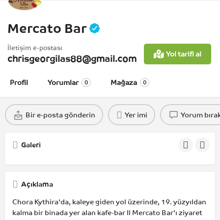
Mercato Bar
İletişim e-postası
Yol tarifi al
chrisgeorgilas88@gmail.com
Profil
Yorumlar
Mağaza
0
0
Bir e-posta gönderin
Yer imi
Yorum bıra
Galeri
Açıklama
Chora Kythira'da, kaleye giden yol üzerinde, 19. yüzyıldan
kalma bir binada yer alan kafe-bar Il Mercato Bar'ı ziyaret