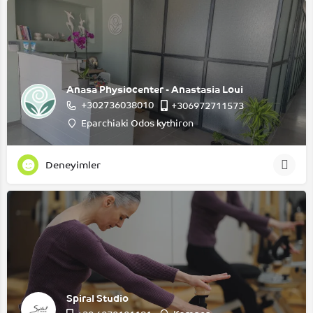
Anasa Physiocenter - Anastasia Loui
+302736038010
+306972711573
Eparchiaki Odos kythiron
Deneyimler
Spiral Studio