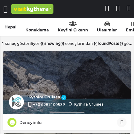
Hepsi
Konaklama
Keyfini Çıkarın
Ulaşımlar
Eml
1
sonuç gösteriliyor
{{ showing }}
sonuçlarından
{{ foundPosts }}
gösteriliyor
Kythira Cruises
Kythira Cruises
+30 6987100539
Deneyimler