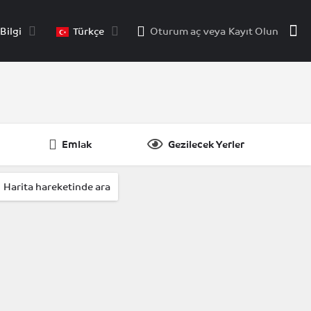
Bilgi
Türkçe
Oturum aç
veya
Kayıt Olun
Emlak
Gezilecek Yerler
riliyor
Harita hareketinde ara