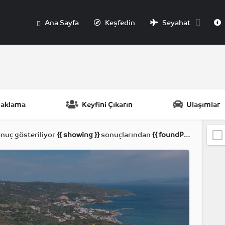
Ana Sayfa
Keşfedin
Seyahat
aklama
Keyfini Çıkarın
Ulaşımlar
nuç gösteriliyor
{{ showing }}
sonuçlarından
{{ foundPosts }}
göste