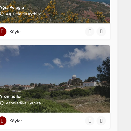
Agia Pelagia
Ag. Pelagia Kythira
Köyler
Aroniadika
Aroniadika Kythira
Köyler