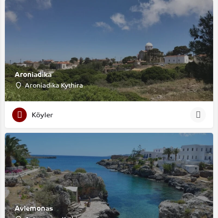
Aroniadika
Aroniadika Kythira
Köyler
Avlemonas