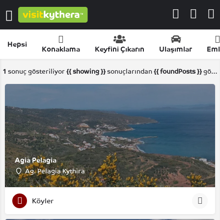
Hepsi
Konaklama
Keyfini Çıkarın
Ulaşımlar
Eml
1
sonuç gösteriliyor
{{ showing }}
sonuçlarından
{{ foundPosts }}
gösteriliyor
Agia Pelagia
Ag. Pelagia Kythira
Köyler