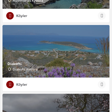
Avlemonas Kythira
Köyler
Diakofti
Diakofti Kythira
Köyler