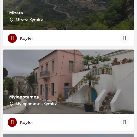
Mitata
Mitata Kythira
Köyler
Mylopotamos
Mylopotamos Kythira
Köyler