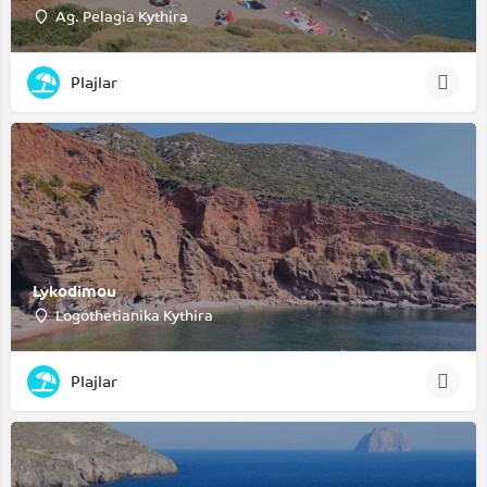
Ag. Pelagia Kythira
Plajlar
Lykodimou
Logothetianika Kythira
Plajlar