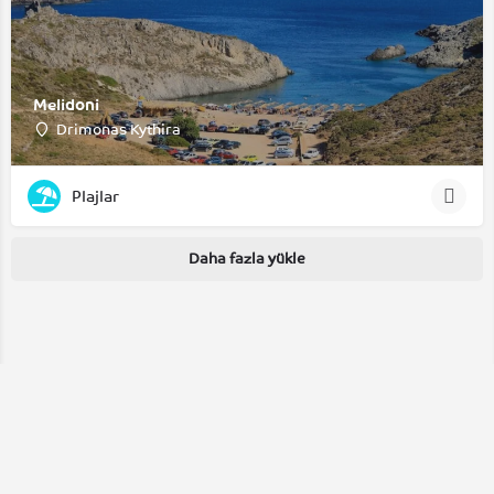
Melidoni
Drimonas Kythira
Plajlar
Daha fazla yükle