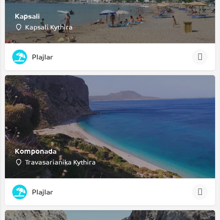
Kapsali
Kapsali Kythira
Plajlar
Komponada
Travasarianika Kythira
Plajlar