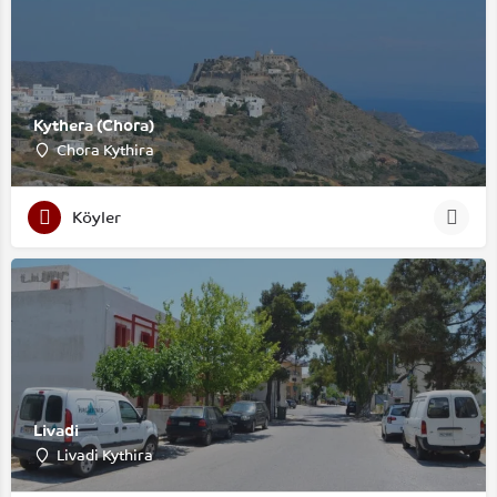
Kythera (Chora)
Chora Kythira
Köyler
Livadi
Livadi Kythira