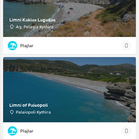
Limni Kakias Lagadas
Ag. Pelagia Kythira
Plajlar
Limni of Paleopoli
Palaiopoli Kythira
Plajlar