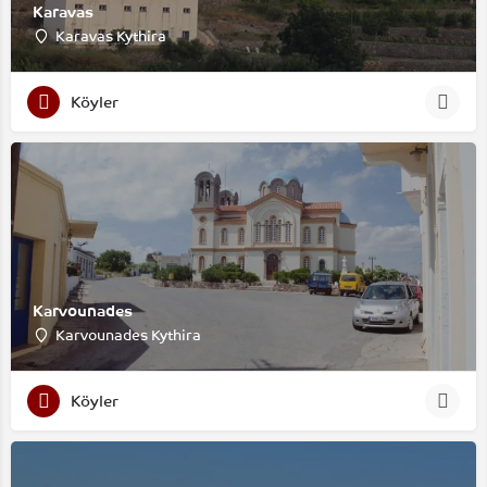
Karavas
Karavas Kythira
Köyler
Karvounades
Karvounades Kythira
Köyler