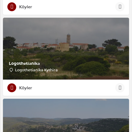
Köyler
Logothetianika
Logothetianika Kythira
Köyler