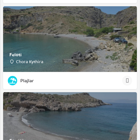
Feloti
Chora Kythira
Plajlar