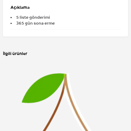
Açıklama
5 liste gönderimi
365 gün sona erme
İlgili ürünler