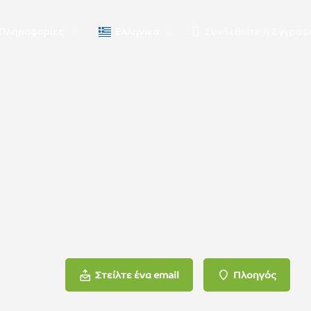
Πληροφορίες
Ελληνικά
Συνδεθείτε
ή
Εγγραφ
Στείλτε ένα email
Πλοηγός