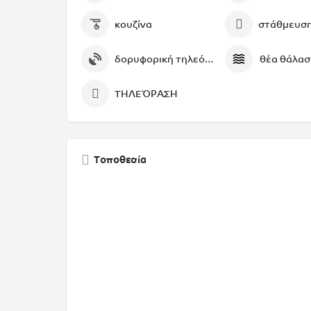
κουζίνα
στάθμευσ
δορυφορική τηλεόραση
θέα θάλα
ΤΗΛΕΌΡΑΣΗ
Τοποθεσία