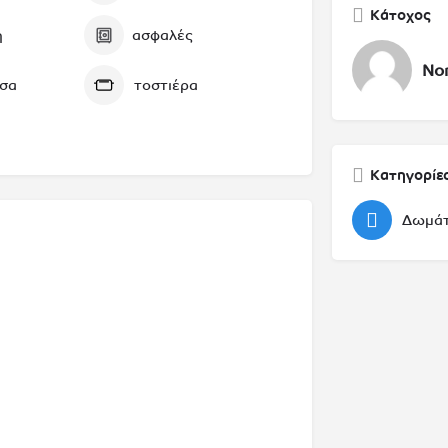
Κάτοχος
η
ασφαλές
No
σσα
τοστιέρα
Κατηγορίε
Δωμάτι