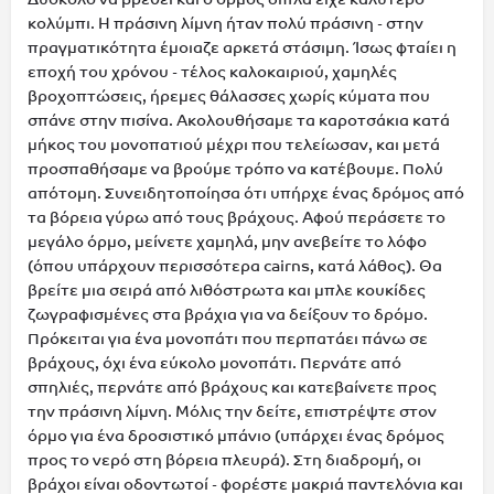
κολύμπι. Η πράσινη λίμνη ήταν πολύ πράσινη - στην
πραγματικότητα έμοιαζε αρκετά στάσιμη. Ίσως φταίει η
εποχή του χρόνου - τέλος καλοκαιριού, χαμηλές
βροχοπτώσεις, ήρεμες θάλασσες χωρίς κύματα που
σπάνε στην πισίνα. Ακολουθήσαμε τα καροτσάκια κατά
μήκος του μονοπατιού μέχρι που τελείωσαν, και μετά
προσπαθήσαμε να βρούμε τρόπο να κατέβουμε. Πολύ
απότομη. Συνειδητοποίησα ότι υπήρχε ένας δρόμος από
τα βόρεια γύρω από τους βράχους. Αφού περάσετε το
μεγάλο όρμο, μείνετε χαμηλά, μην ανεβείτε το λόφο
(όπου υπάρχουν περισσότερα cairns, κατά λάθος). Θα
βρείτε μια σειρά από λιθόστρωτα και μπλε κουκίδες
ζωγραφισμένες στα βράχια για να δείξουν το δρόμο.
Πρόκειται για ένα μονοπάτι που περπατάει πάνω σε
βράχους, όχι ένα εύκολο μονοπάτι. Περνάτε από
σπηλιές, περνάτε από βράχους και κατεβαίνετε προς
την πράσινη λίμνη. Μόλις την δείτε, επιστρέψτε στον
όρμο για ένα δροσιστικό μπάνιο (υπάρχει ένας δρόμος
προς το νερό στη βόρεια πλευρά). Στη διαδρομή, οι
βράχοι είναι οδοντωτοί - φορέστε μακριά παντελόνια και