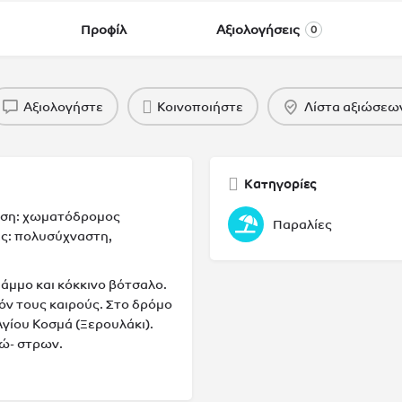
Προφίλ
Αξιολογήσεις
0
Αξιολογήστε
Κοινοποιήστε
Λίστα αξιώσεω
Κατηγορίες
αση: χωματόδρομος
Παραλίες
ες: πολυσύχναστη,
 άμμο και κόκκινο βότσαλο.
́ν τους καιρούς. Στο δρόμο
γίου Κοσμά (Ξερουλάκι).
ώ- στρων.