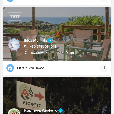
Ikies Melinda
+30 2736034015
Παλαιόπολη 80200 Κύθηρα
Σπίτια και Βίλες
Κάμπινγκ Λιόφυτο