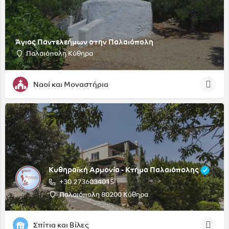
Άγιος Παντελεήμων στην Παλαιόπολη
Παλαιόπολη Κύθηρα
Ναοί και Μοναστήρια
Κυθηραϊκή Αρμονία - Κτήμα Παλαιόπολης
+30 2736034015
Παλαιόπολη 80200 Κύθηρα
Σπίτια και Βίλες