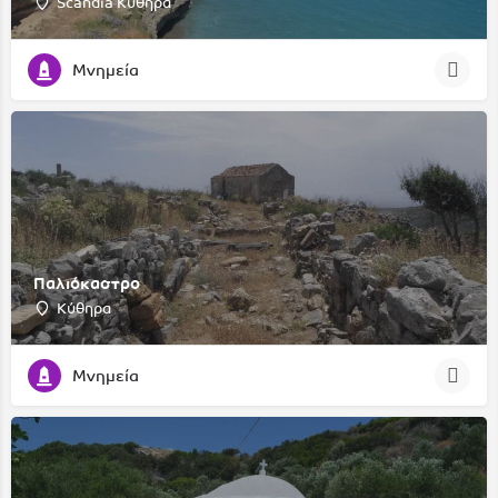
Scandia Κύθηρα
Μνημεία
Παλιόκαστρο
Κύθηρα
Μνημεία