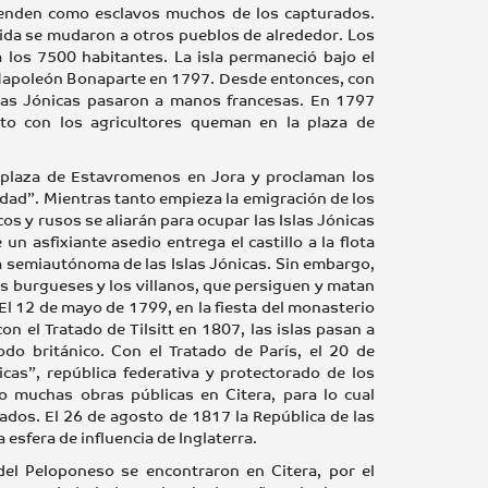
y venden como esclavos muchos de los capturados.
ida se mudaron a otros pueblos de alrededor. Los
 los 7500 habitantes. La isla permaneció bajo el
 Napoleón Bonaparte en 1797. Desde entonces, con
Islas Jónicas pasaron a manos francesas. En 1797
to con los agricultores queman en la plaza de
a plaza de Estavromenos en Jora y proclaman los
nidad”. Mientras tanto empieza la emigración de los
os y rusos se aliarán para ocupar las Islas Jónicas
n asfixiante asedio entrega el castillo a la flota
a semiautónoma de las Islas Jónicas. Sin embargo,
os burgueses y los villanos, que persiguen y matan
El 12 de mayo de 1799, en la fiesta del monasterio
n el Tratado de Tilsitt en 1807, las islas pasan a
do británico. Con el Tratado de París, el 20 de
cas”, república federativa y protectorado de los
bo muchas obras públicas en Citera, para lo cual
zados. El 26 de agosto de 1817 la República de las
 esfera de influencia de Inglaterra.
el Peloponeso se encontraron en Citera, por el