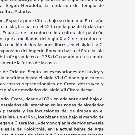
sa. Según Heródoto, la fundación del templo de
culto a Astarte.
on, Esparta pone Citera bajo su dominio. En el año
a isla, la cual en el 421 con la paz de Nicias fue
 Esparta se introducen los cultos del panteón
as que a mediados del siglo X a.C se introduce el
rebelión de los lacones libres, en el siglo II a.C,
xpansión del Imperio Romano hacia el Este la isla
tástrofe grande en el 375 d.C cuando un terremoto
almente la forma de la costa.
o de Oriente. Según las excavaciones de Huxley y
ala marítima hasta el siglo VI d.C dado que cuenta
las costas septentrionales de Creta, destruyen y
espués de mediados del siglo VII Citera decae.
undo. Creta, desde el 825 en adelante está bajo el
nstalados allí, atacaban en las zonas de alrededor
piratería y las incursiones de los árabes en el
 la isla. En el 961, los bizantinos bajo el mando de
I llegan a Citera los Evdemonogianis de Monemvasia
 es la de Kolokithiá, en la actual bahía de Agía
jora. A partir del siglo X d.C se construyen iglesias