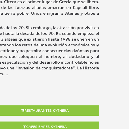
. Citera es el primer lugar de Grecia que se libera.
de las fuerzas aliadas amarran en Kapsali libre.
a tierra pobre. Unos emigran a Atenas y otros a
da de los 70. Sin embargo, la atracción por vivir en
e hasta la década de los 90. Es cuando empieza el
as 13 aldeas que existieron hasta 1998 se unen en un
frontando los retos de una evolución económica muy
identidad y no permita consecuencias dañosas para
ones que coloquen al hombre, al ciudadano y al
la especulación y del desarrollo incontrolable no es
nuevo una “invasión de conquistadores”. La Historia
es….
RESTAURANTES KYTHERA
CAFÉS BARES KYTHERA