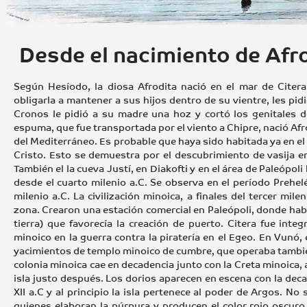
Desde el nacimiento de Afro
Según Hesíodo, la diosa Afrodita nació en el mar de Citera
obligarla a mantener a sus hijos dentro de su vientre, les pi
Cronos le pidió a su madre una hoz y cortó los genitales d
espuma, que fue transportada por el viento a Chipre, nació Afrod
del Mediterráneo. Es probable que haya sido habitada ya en el 
Cristo. Esto se demuestra por el descubrimiento de vasija e
También el la cueva Justí, en Diakofti y en el área de Paleópoli
desde el cuarto milenio a.C. Se observa en el período Prehel
milenio a.C. La civilización minoica, a finales del tercer mil
zona. Crearon una estación comercial en Paleópoli, donde ha
tierra) que favorecía la creación de puerto. Citera fue int
minoico en la guerra contra la piratería en el Egeo. En Vunó
yacimientos de templo minoico de cumbre, que operaba tambié
colonia minoica cae en decadencia junto con la Creta minoica, a
isla justo después. Los dorios aparecen en escena con la deca
XII a.C y al principio la isla pertenece al poder de Argos. No 
quienes elaboran la púrpura y producen el color rojo oscur