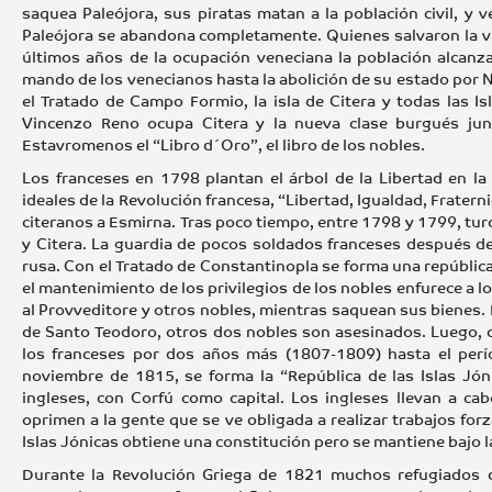
saquea Paleójora, sus piratas matan a la población civil, 
Paleójora se abandona completamente. Quienes salvaron la v
últimos años de la ocupación veneciana la población alcanza
mando de los venecianos hasta la abolición de su estado por
el Tratado de Campo Formio, la isla de Citera y todas las 
Vincenzo Reno ocupa Citera y la nueva clase burgués jun
Estavromenos el “Libro d´Oro”, el libro de los nobles.
Los franceses en 1798 plantan el árbol de la Libertad en l
ideales de la Revolución francesa, “Libertad, Igualdad, Frater
citeranos a Esmirna. Tras poco tiempo, entre 1798 y 1799, turc
y Citera. La guardia de pocos soldados franceses después de u
rusa. Con el Tratado de Constantinopla se forma una repúblic
el mantenimiento de los privilegios de los nobles enfurece a l
al Provveditore y otros nobles, mientras saquean sus bienes. 
de Santo Teodoro, otros dos nobles son asesinados. Luego, co
los franceses por dos años más (1807-1809) hasta el perío
noviembre de 1815, se forma la “República de las Islas Jóni
ingleses, con Corfú como capital. Los ingleses llevan a ca
oprimen a la gente que se ve obligada a realizar trabajos for
Islas Jónicas obtiene una constitución pero se mantiene bajo la
Durante la Revolución Griega de 1821 muchos refugiados d