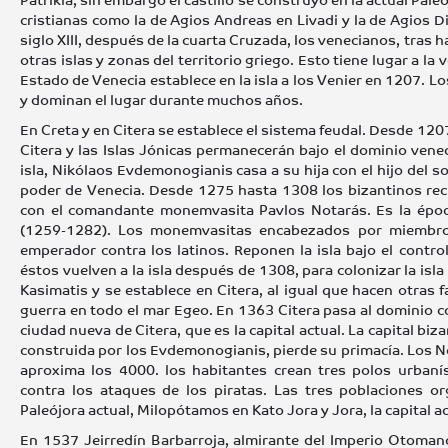
cristianas como la de Agios Andreas en Livadi y la de Agios Di
siglo XIII, después de la cuarta Cruzada, los venecianos, tras
otras islas y zonas del territorio griego. Esto tiene lugar a l
Estado de Venecia establece en la isla a los Venier en 1207. Lo
y dominan el lugar durante muchos años.
En Creta y en Citera se establece el sistema feudal. Desde 120
Citera y las Islas Jónicas permanecerán bajo el dominio vene
isla, Nikólaos Evdemonogianis casa a su hija con el hijo del s
poder de Venecia. Desde 1275 hasta 1308 los bizantinos recu
con el comandante monemvasita Pavlos Notarás. Es la época
(1259-1282). Los monemvasitas encabezados por miembros 
emperador contra los latinos. Reponen la isla bajo el contro
éstos vuelven a la isla después de 1308, para colonizar la isl
Kasimatis y se establece en Citera, al igual que hacen otras 
guerra en todo el mar Egeo. En 1363 Citera pasa al dominio co
ciudad nueva de Citera, que es la capital actual. La capital biz
construida por los Evdemonogianis, pierde su primacía. Los Nota
aproxima los 4000. los habitantes crean tres polos urbanís
contra los ataques de los piratas. Las tres poblaciones or
Paleójora actual, Milopótamos en Kato Jora y Jora, la capital ac
En 1537 Jeirredín Barbarroja, almirante del Imperio Otomano