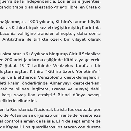
guerra de la independencia. Los años siguientes,
ando trabajo en el estado griego libre, en Creta o
bağlanmıştır. 1903 yılında, Kithira’yı vuran büyük
arak Kithira birçok kez el değiştirmiştir; Korinthia
a Laconia valiliğine transfer olmuştur, daha sonra
Antikithira ile birlikte özerk bir vilayet olarak
olmuştur. 1916 yılında bir gurup Girit’li Selanikte
 ve 200 adet jandarma eşliğinde Kithira’ya gelerek,
7 Şubat 1917 tarihinde Venizelos taraftarı bir
luşturmuştur, Kithira “Kithira özerk Yönetimi’ni”
uş ve Eleftherios Venizolos’u desteklemişlerdir.
ti kralın önderliğinde Almanyayı desteklerken,
arak ta bilinen İngiltere, Fransa ve Rusya) dahil
karşı savaş ilan etmiştir! Birinci dünya savaşı
iklerin elinde idi.
n la Resistencia Nacional. La isla fue ocupada por
lo de Potamós se organizó un frente de resistencia
el control alemán de la isla. El 4 de septiembre de
e Kapsali. Los guerrilleros los atacan con dureza