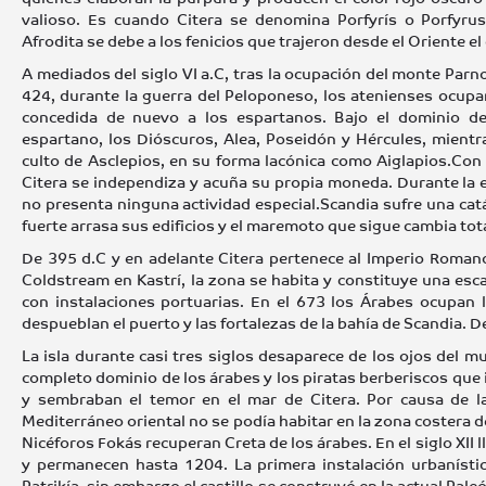
valioso. Es cuando Citera se denomina Porfyrís o Porfyru
Afrodita se debe a los fenicios que trajeron desde el Oriente el 
A mediados del siglo VI a.C, tras la ocupación del monte Parn
424, durante la guerra del Peloponeso, los atenienses ocupan l
concedida de nuevo a los espartanos. Bajo el dominio de
espartano, los Dióscuros, Alea, Poseidón y Hércules, mientr
culto de Asclepios, en su forma lacónica como Aiglapios.Con la 
Citera se independiza y acuña su propia moneda. Durante la e
no presenta ninguna actividad especial.Scandia sufre una ca
fuerte arrasa sus edificios y el maremoto que sigue cambia tot
De 395 d.C y en adelante Citera pertenece al Imperio Roman
Coldstream en Kastrí, la zona se habita y constituye una esc
con instalaciones portuarias. En el 673 los Árabes ocupan 
despueblan el puerto y las fortalezas de la bahía de Scandia. D
La isla durante casi tres siglos desaparece de los ojos del m
completo dominio de los árabes y los piratas berberiscos que i
y sembraban el temor en el mar de Citera. Por causa de la 
Mediterráneo oriental no se podía habitar en la zona costera de
Nicéforos Fokás recuperan Creta de los árabes. En el siglo XI
y permanecen hasta 1204. La primera instalación urbanística
Patrikía, sin embargo el castillo se construyó en la actual Paleó