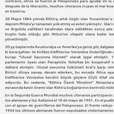
contrario, otros se fueron al Peloponeso para ayudar en la 
después de la liberación, muchos citeranos cruzan el mar busc
en Esmirna.
28 Mayıs 1864 yılında Kithira, artık özgür olan Yunanistan’a 
deprem Mitata’yı tamamen yok etmiş ve evleri yıkmıştır. İdari ol
ve Argolida valilikleri tarafından idare edildikten sonra ad
bugün hala olduğu gibi Attica’nın vilayeti olana kadar ise 
yönetilmiştir.
20.yy başlarında Avusturalya ve Amerika’ya geniş göç dalgaları 
ki karargahları ile birlikte Eleftherios Venizelos önderliğinde
burayı “Ulusal Savunma Hizmeti” olarak işgal etmiştir. 1
parlemento üyesi olan Panayiotis Tsitsilias bir kooperatif o
deklare etmiştir. Ulusal savunma hükümeti kral’a karşı olm
Birinci dünya savaşı devam ederken, bu esnada Atina eyale
Eleftherios Venizelos kendini büyük güçlere (Üçlü itilaf ol
ediyordu. Bu nedenle, “Kithira Özerk Yönetimi” Almanlara 
esnasında kesin önemi olan Kithira boğazlarının kontrolü müttef
En la Segunda Guerra Mundial muchos citeranos participaron e
los alemanes y los italianos el 10 de mayo de 1941. En el pueb
con el apoyo de guerrilleros del Peloponeso. El frente redujo 
1944 los últimos alemanes fueron expulsados violentamente d