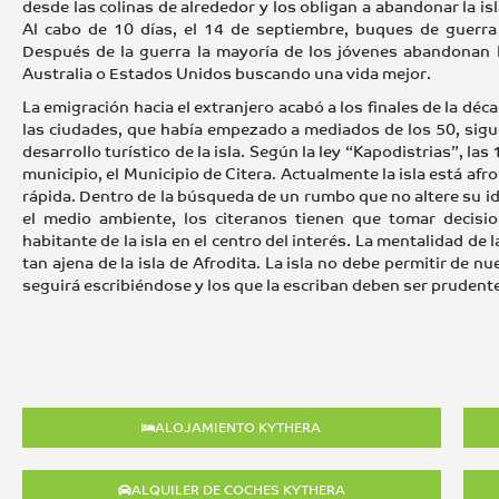
desde las colinas de alrededor y los obligan a abandonar la isla
Al cabo de 10 días, el 14 de septiembre, buques de guerra 
Después de la guerra la mayoría de los jóvenes abandonan l
Australia o Estados Unidos buscando una vida mejor.
La emigración hacia el extranjero acabó a los finales de la déca
las ciudades, que había empezado a mediados de los 50, sigu
desarrollo turístico de la isla. Según la ley “Kapodistrias”, l
municipio, el Municipio de Citera. Actualmente la isla está a
rápida. Dentro de la búsqueda de un rumbo que no altere su 
el medio ambiente, los citeranos tienen que tomar decisi
habitante de la isla en el centro del interés. La mentalidad de 
tan ajena de la isla de Afrodita. La isla no debe permitir de 
seguirá escribiéndose y los que la escriban deben ser prudent
ALOJAMIENTO KYTHERA
ALQUILER DE COCHES KYTHERA