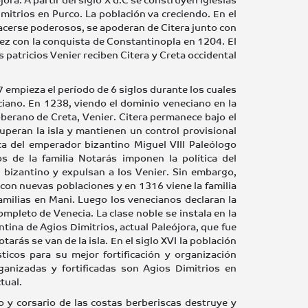
mitrios en Purco. La población va creciendo. En el
 hacerse poderosos, se apoderan de Citera junto con
a vez con la conquista de Constantinopla en 1204. El
s patricios Venier reciben Citera y Creta occidental
7 empieza el período de 6 siglos durante los cuales
ciano. En 1238, viendo el dominio veneciano en la
oberano de Creta, Venier. Citera permanece bajo el
peran la isla y mantienen un control provisional
 del emperador bizantino Miguel VIII Paleólogo
de la familia Notarás imponen la política del
l bizantino y expulsan a los Venier. Sin embargo,
a con nuevas poblaciones y en 1316 viene la familia
familias en Mani. Luego los venecianos declaran la
mpleto de Venecia. La clase noble se instala en la
antina de Agios Dimitrios, actual Paleójora, que fue
rás se van de la isla. En el siglo XVI la población
ticos para su mejor fortificación y organización
ganizadas y fortificadas son Agios Dimitrios en
tual.
 y corsario de las costas berberiscas destruye y