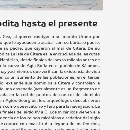
dita hasta el presente
. Gea, al querer castigar a su marido Urano por
dió que le ayudasen a acabar con su bárbaro padre.
e su padre, que cayeron al mar de Citera. De su
ita.La isla de Citera es la encrucijada de las rutas
Neolítico, desde finales del sexto milenio antes de
n la cueva de Agía Sofía en el pueblo de Kálamos.
 hay yacimientos que verifican la existencia de vida
énico un aumento de las poblaciones, en el tercer
enio, extiende sus dominios a Citera y controlan la
bía una ensenada (actualmente es un fragmento de
egrada en la red de puntos de control del dominio
, en Agios Georgios, los arqueólogos descubrieron
n como observatorio y faro para la navegación. La
 finales del siglo XV a.C. Los micénicos vienen a la
dencia de los reinos micénicos alrededor del siglo
se conoce con exactitud la llegada de los fenicios,
o que constituye un producto de exportación muy