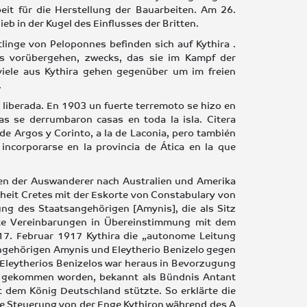
it für die Herstellung der Bauarbeiten. Am 26.
eb in der Kugel des Einflusses der Britten.
inge von Peloponnes befinden sich auf Kythira .
s vorübergehen, zwecks, das sie im Kampf der
 viele aus Kythira gehen gegenüber um im freien
.
a liberada. En 1903 un fuerte terremoto se hizo en
as se derrumbaron casas en toda la isla. Citera
de Argos y Corinto, a la de Laconia, pero también
 incorporarse en la provincia de Ática en la que
en der Auswanderer nach Australien und Amerika
heit Cretes mit der Eskorte von Constabulary von
g des Staatsangehörigen [Amynis], die als Sitz
hrte Vereinbarungen in Übereinstimmung mit dem
 17. Februar 1917 Kythira die „autonome Leitung
angehörigen Amynis und Eleytherio Benizelo gegen
d Eleytherios Benizelos war heraus in Bevorzugung
nd gekommen worden, bekannt als Bündnis Antant
t dem König Deutschland stützte. So erklärte die
ie Steuerung von der Enge Kythiron während des A