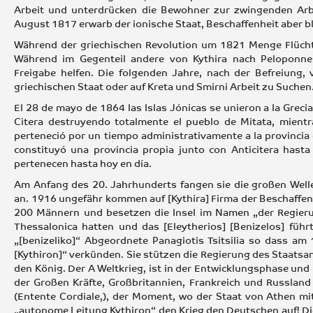
Arbeit und unterdrücken die Bewohner zur zwingenden Arbe
August 1817 erwarb der ionische Staat, Beschaffenheit aber bli
Während der griechischen Revolution um 1821 Menge Flüchtl
Während im Gegenteil andere von Kythira nach Peloponne
Freigabe helfen. Die folgenden Jahre, nach der Befreiung,
griechischen Staat oder auf Kreta und Smirni Arbeit zu Suchen
El 28 de mayo de 1864 las Islas Jónicas se unieron a la Greci
Citera destruyendo totalmente el pueblo de Mitata, mientr
perteneció por un tiempo administrativamente a la provincia 
constituyó una provincia propia junto con Anticitera hasta
pertenecen hasta hoy en día.
Am Anfang des 20. Jahrhunderts fangen sie die großen Well
an. 1916 ungefähr kommen auf [Kythira] Firma der Beschaffen
200 Männern und besetzen die Insel im Namen „der Regierun
Thessalonica hatten und das [Eleytherios] [Benizelos] fü
„[benizeliko]“ Abgeordnete Panagiotis Tsitsilia so dass am
[Kythiron]“ verkünden. Sie stützen die Regierung des Staats
den König. Der A Weltkrieg, ist in der Entwicklungsphase un
der Großen Kräfte, Großbritannien, Frankreich und Russla
(Entente Cordiale,), der Moment, wo der Staat von Athen mi
„autonome Leitung Kythiron“ den Krieg den Deutschen auf! D