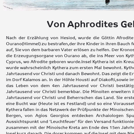
Von Aphrodites Geb
Nach der Erzählung von Hesiod, wurde die Göttin Afrodi
Ourano(Himmel) zu bestrafen,der ihre Kinder in ihren Bauch fes
auf, Sie von dem barbaren Vater erlösen zu helfen. Der Kron
die Erzeugungsorgane von Ourano ab, die ins Meer von Kyth
Cyprus, wo Afrodite geboren wurde.Insel Kythera ist ein Kre
wurde wahrscheinlich Kythera zum ersten Mal bewohnt. Kyth
Jahrtausend vor Christi und danach Bewohnt. Das zeigt die Er
im Dorf Kalamos an. In der Höhle Housti auf Diakofti,sowie i
das Leben von dem 4en Jahrtausend vor Christi bestäti
Jahrtausend vor Christi bemerkbar. Die Minoiten erweitern 
Jahrtausend vor Christi und Beherrschen das Land. Sie erste
eine Bucht war (Heute ist es Festland) und so eine Vorauss
Κythera fallen in das Netzwerk der Prüfpunkte der Minoischen 
Bergen, von Agios Georgios entdecken Archaiologen Spu
Aussichtspunkt und ‘Leuchtfeuer’ für den Versand funktionier
zusammen mit der Minoische Kreta am Ende des 15en Jahrhun
Insel kurz danach. Die dorer kommen auf die Insel mit dem 