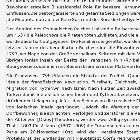
Notarades verlassen die Insel. Im 16.Jahrhundert wurde di
Bewohner erstellen 3 Residential Pole für bessere Tarnu
Einflüssen.Die bestorganisierte und getarnte Siedlungen ware
,die Milopotamou auf der Kato Xora und der Xora die heutige 
Der Admiral des Osmanischen Reiches Haireddin Barbarossa 
um 1537 die Paleochora,die Piraten töten Zivilisten,und viel
wurde dauerhaft aufgegeben. Die Familien die gerettet wurde
letzten Jahren des benedischen Reiches sind die Einwohner 
1797, wo Napoleon der Große vorbeikam. Seitdem mit dem 
übrigen Ionian Inseln der Besitz der Franzosen. In 1797 be
Bourgeoisie zusammen mit Bauern brennen in der Platz von Es
Die Franzosen 1798 Pflanzen die Struktur der Freiheit Qua
ideale der französischen Revolution, “Freiheit, Gleichheit,
Migration von Kythiriwn nach Izmir. Nach kurzer Zeit zwi
Türken damit Sie die ionischen Inseln und Kythera besetzen
drückender Belagerung liefert das Schloss an die russische F
von ionischen Inseln gegründet. Jedoch die Wartung der P
Dorfbewohner, sie schlachten, verfolgen und zerstören die V
der Abtei von [Osioy] Theodoros, werden zwei Adlige getötet
Tilsitt 1807 für 2 Jahre (1807-1809) die Franzosen,bis zu d
Paris am 20.November 1815 wird der “vereinigte Staat
Protektorat der Engländer, mit Hauptstadt Corfu gegründet.