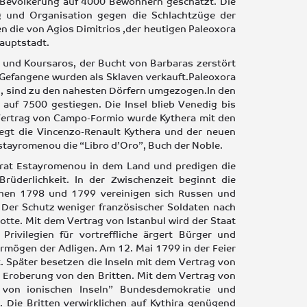
e Bevölkerung auf 4000 Bewohnern geschätzt. Die
ng und Organisation gegen die Schlachtzüge der
n die von Agios Dimitrios ,der heutigen Paleoxora
Hauptstadt.
und Koursaros, der Bucht von Barbaras zerstört
e Gefangene wurden als Sklaven verkauft.Paleoxora
n, sind zu den nahesten Dörfern umgezogen.In den
auf 7500 gestiegen. Die Insel blieb Venedig bis
Vertrag von Campo-Formio wurde Kythera mit den
legt die Vincenzo-Renault Kythera und der neuen
tayromenou die “Libro d’Oro”, Buch der Noble.
drat Estayrοmenou in dem Land und predigen die
 Brüderlichkeit. In der Zwischenzeit beginnt die
schen 1798 und 1799 vereinigen sich Russen und
. Der Schutz weniger französischer Soldaten nach
lotte. Mit dem Vertrag von Istanbul wird der Staat
rivilegien für vortreffliche ärgert Bürger und
ermögen der Adligen. Am 12. Mai 1799 in der Feier
. Später besetzen die Inseln mit dem Vertrag von
er Eroberung von den Britten. Mit dem Vertrag von
 von ionischen Inseln” Bundesdemokratie und
 Die Britten verwirklichen auf Kythira genügend