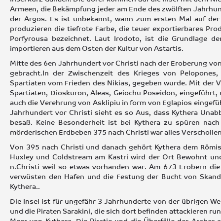
Armeen, die Bekämpfung jeder am Ende des zwölften Jahrhun
der Argos. Es ist unbekannt, wann zum ersten Mal auf der 
produzieren die tiefrote Farbe, die teuer exportierbares Pro
Porfyrousa bezeichnet. Laut Irodoto, ist die Grundlage d
importieren aus dem Osten der Kultur von Astartis.
Mitte des 6en Jahrhundert vor Christi nach der Eroberung von
gebracht.In der Zwischenzeit des Krieges von Pelopones,
Spartiaten vom Frieden des Nikias, gegeben wurde. Mit der 
Spartiaten, Dioskuron, Aleas, Geiochu Poseidon, eingeführt,
auch die Verehrung von Asklipiu in form von Eglapios eingef
Jahrhundert vor Christi sieht es so Aus, dass Kythera Unab
besaß. Keine Besonderheit ist bei Kythera zu spüren na
mörderischen Erdbeben 375 nach Christi war alles Verschollen 
Von 395 nach Christi und danach gehört Kythera dem Römi
Huxley und Coldstream am Kastri wird der Ort Bewohnt un
n.Christi weil so etwas vorhanden war. Am 673 Erobern die
verwüsten den Hafen und die Festung der Bucht von Skandi
Kythera..
Die Insel ist für ungefähr 3 Jahrhunderte von der übrigen W
und die Piraten Sarakini, die sich dort befinden attackieren r
Meer von Kythera .Die Piratie und die Überfälle der Araber 