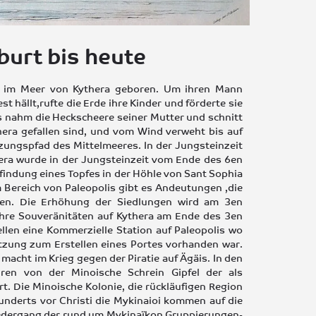
urt bis heute
te im Meer von Kythera geboren. Um ihren Mann
t hällt,rufte die Erde ihre Kinder und förderte sie
os nahm die Heckscheere seiner Mutter und schnitt
era gefallen sind, und vom Wind verweht bis auf
uzungspfad des Mittelmeeres. In der Jungsteinzeit
era wurde in der Jungsteinzeit vom Ende des 6en
findung eines Topfes in der Höhle von Sant Sophia
m Bereich von Paleopolis gibt es Andeutungen ,die
gen. Die Erhöhung der Siedlungen wird am 3en
ihre Souveränitäten auf Kythera am Ende des 3en
llen eine Kommerzielle Station auf Paleopolis wo
etzung zum Erstellen eines Portes vorhanden war.
macht im Krieg gegen der Piratie auf Ägäis. In den
ren von der Minoische Schrein Gipfel der als
t. Die Minoische Kolonie, die rückläufigen Region
derts vor Christi die Mykinaioi kommen auf die
Niedergang der rund um Mykinaϊkon Gruppierungen-