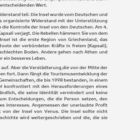
 entscheidenden Wert.
Widerstand teil. Die Insel wurde vom Deutschen und
s organisierte Widerstand mit der Unterstützung
die Kontrolle der Insel von den Deutschen. Am 4.
psali verjagt. Die Rebellen hämmern Sie von dem
nsel ist die erste Region von Griechenland, das
ote der verbündeten Kräfte in freiem [Kapsali].
 schlechten Boden. Andere gehen nach Athen und
ür ein besseres Leben.
auf. Aber die Verstädterung,die von der Mitte der
hren fort. Dann fängt die Tourismusentwicklung der
3 Gemeinschaften, die bis 1998 bestanden, in einem
sel konfrontiert mit den Herausforderungen eines
ndlich, die seine Identität vermindert und keine
 um Entscheidungen, die die Person setzen, den
des Interesses. Angemessen der unerlaubte Profit
 von der Insel von Venus. Die Insel sollte nicht
schichte wird weitergeschrieben und die, die sie