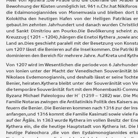
Bewohnung der Küsten unmöglich ist. 961 n.Chr.hat Nikiforos
die Edaimonogiannides von Monemvasia und bleiben dort bis
Kolokitha den heutigen Hafen von der Heiligen Patrikias e
gebaut.Im zehnten Jahrhundert und danach wurden Christlich
und Sankt Dimitriou am Pourko.Die Bevölkerung scheint 
Kreuzzug ( 1201 – 1204) ,hängen die Enetoi Kythera ,sowie an
Land an.Dies geschieht paralell mit der Besetzung von Konst
um 1207 lässt die Benieren auf die Insel kommen. Die Patriki
dominieren den Bereich für mehrere Jahre. Auf Kreta und Kyth
Von 1207 wird im Wesentlichen die periode von 6 Jahrhunderte
von Ionien unter der Macht der Venedischen Souveränität b
Nikolaos Evdemonogiannis, und deshalb lässt er seine Tocht
Benier, heiraten.Kythera bleibt unter der Souveränität von 
die temporäre Souveränität fort mit dem Monembasiti-Command
Byzanz Michael Paleologou der H΄ (1259 – 1282) war. Die Mo
Familie Notaras zwingen die Antilatinikis Politik des Kaisers au
feuern die Benier. Die Benieren kommen nach 1316 zur der In
anfangen,und 1316 kommt die Familie Kasimati sowie viele Fa
auf der Ägäis. In 1363 wurde Kythera im vollen Besitz der E
Kythera ein, die die heutige Hauptstadt von Kythera ist. Die
heutige Paleochora ,die von den Eydaimonogiannides erba