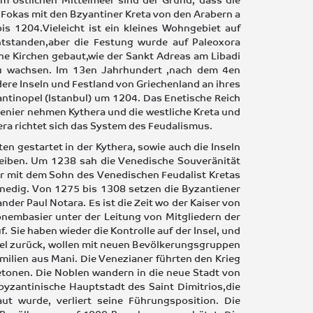
 Fokas mit den Bzyantiner Kreta von den Arabern a
 1204.Vieleicht ist ein kleines Wohngebiet auf
ntstanden,aber die Festung wurde auf Paleoxora
e Kirchen gebaut,wie der Sankt Adreas am Libadi
zu wachsen. Im 13en Jahrhundert ,nach dem 4en
dere Inseln und Festland von Griechenland an ihres
antinopel (Istanbul) um 1204. Das Enetische Reich
 Benier nehmen Kythera und die westliche Kreta und
era richtet sich das System des Feudalismus.
n gestartet in der Kythera, sowie auch die Inseln
leiben. Um 1238 sah die Venedische Souveränität
er mit dem Sohn des Venedischen Feudalist Kretas
Venedig. Von 1275 bis 1308 setzen die Byzantiener
er Paul Notara. Es ist die Zeit wo der Kaiser von
nembasier unter der Leitung von Mitgliedern der
f. Sie haben wieder die Kontrolle auf der Insel, und
sel zurück, wollen mit neuen Bevölkerungsgruppen
milien aus Mani. Die Venezianer führten den Krieg
netonen. Die Noblen wandern in die neue Stadt von
 byzantinische Hauptstadt des Saint Dimitrios,die
ut wurde, verliert seine Führungsposition. Die