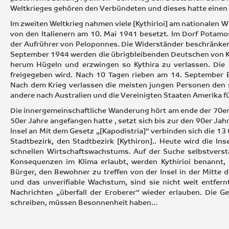
Weltkrieges gehören den Verbündeten und dieses hatte einen
Ιm zweiten Weltkrieg nahmen viele [Kythirioi] am nationalen 
von den Italienern am 10. Mai 1941 besetzt. Im Dorf Potamo
der Aufrührer von Peloponnes. Die Widerständer beschränken 
September 1944 werden die übrigbleibenden Deutschen von Ka
herum Hügeln und erzwingen so Kythira zu verlassen. Die I
freigegeben wird. Nach 10 Tagen rieben am 14. September Bo
Nach dem Krieg verlassen die meisten jungen Personen den
andere nach Australien und die Vereinigten Staaten Amerika f
Die innergemeinschaftliche Wanderung hört am ende der 70er 
50er Jahre angefangen hatte , setzt sich bis zur den 90er Ja
Insel an Mit dem Gesetz „[Kapodistria]“ verbinden sich die 1
Stadtbezirk, den Stadtbezirk [Kythiron].. Heute wird die In
schnellen Wirtschaftswachstums. Auf der Suche selbstverstä
Konsequenzen im Klima erlaubt, werden Kythirioi benannt,
Bürger, den Bewohner zu treffen von der Insel in der Mitte 
und das unverifiable Wachstum, sind sie nicht weit entfernt
Nachrichten „überfall der Eroberer“ wieder erlauben. Die Ge
schreiben, müssen Besonnenheit haben…