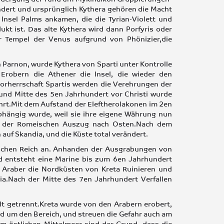
dert und ursprünglich Kythera gehören die Macht
Insel Palms ankamen, die die Tyrian-Violett und
dukt ist. Das alte Kythera wird dann Porfyris oder
er Tempel der Venus aufgrund von Phönizier,die
 Parnon, wurde Kythera von Sparti unter Kontrolle
 Erobern die Athener die Insel, die wieder den
Vorherrschaft Spartis werden die Verehrungen der
 und Mitte des 5en Jahrhundert vor Christi wurde
ührt.Mit dem Aufstand der Eleftherolakonen im 2en
bhängig wurde, weil sie ihre eigene Währung nun
ch der Romeischen Auszug nach Osten.Nach dem
auf Skandia, und die Küste total verändert.
schen Reich an. Anhanden der Ausgrabungen von
d entsteht eine Marine bis zum 6en Jahrhundert
 Araber die Nordküsten von Kreta Ruinieren und
a.Nach der Mitte des 7en Jahrhundert Verfallen
elt getrennt.Kreta wurde von den Arabern erobert,
und um den Bereich, und streuen die Gefahr auch am
am östlichen Mittelmeer sind der Grund, dass die