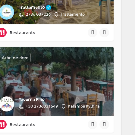
Trattamento
2736 037226
Trattamento
Restaurants
Arbeitszeiten
Taverna Filio
+30 2736031549
Kalamos Kythira
Restaurants