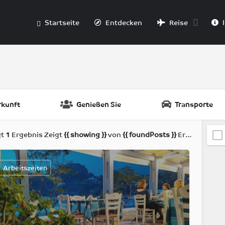
Startseite
Entdecken
Reise
I
rkunft
Genießen Sie
Transporte
gt
1
Ergebnis
Zeigt
{{ showing }}
von
{{ foundPosts }}
Ergebnissen
Arbeitszeiten