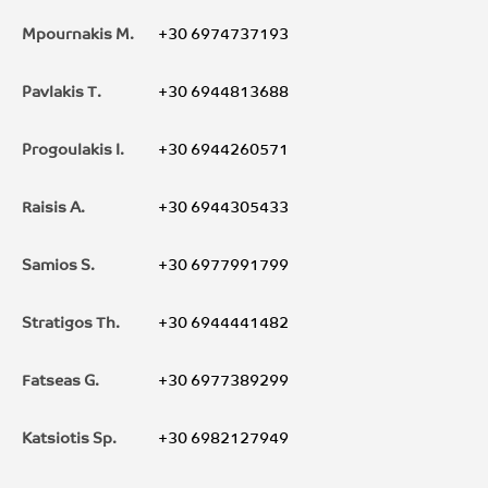
Mpournakis M.
+30 6974737193
Pavlakis T.
+30 6944813688
Progoulakis I.
+30 6944260571
Raisis A.
+30 6944305433
Samios S.
+30 6977991799
Stratigos Th.
+30 6944441482
Fatseas G.
+30 6977389299
Katsiotis Sp.
+30 6982127949