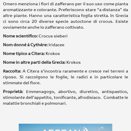
Omero menziona i fiori di zafferano per il suo uso come pianta
aromatizzante e colorante. Preferiscono stare “a distanza” da
altre piante. Hanno una caratteristica foglia stretta. In Grecia
ci sono circa 20 diverse specie autoctone di crocus. Esiste
ovviamente anche lo zafferano coltivato.
Nome scientifico:
Crocus sieberi
Nom donné à Cythère:
Iridacee
Nome tipico a Citera:
Krokos
Nome in altre parti della Grecia:
Krokos
Raccolta:
A Citera s’incontra raramente e cresce nei terreni a
riposo. Si raccolgono le foglie, le radici e in particolare le
stimmate del fiore.
Proprietà:
Emmenagogo, abortivo, diuretico, antispastico,
stimolante dell’appetito, tonificante, afrodisiaco. Combatte le
malattie bronchiali e polmonari.