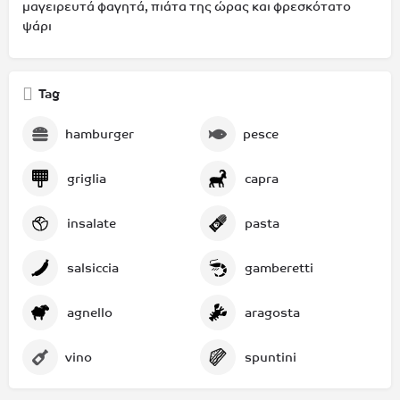
μαγειρευτά φαγητά, πιάτα της ώρας και φρεσκότατο
ψάρι
Tag
hamburger
pesce
griglia
capra
insalate
pasta
salsiccia
gamberetti
agnello
aragosta
vino
spuntini