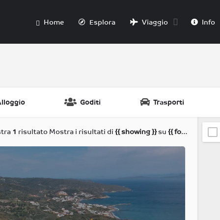
Home
Esplora
Viaggio
Info
lloggio
Goditi
Trasporti
tra
1
risultato
Mostra i risultati di
{{ showing }}
su
{{ foundPosts }}