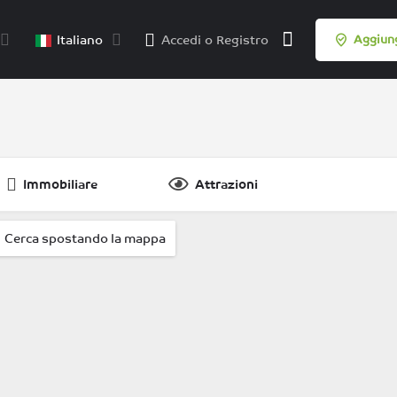
Italiano
Accedi
o
Registro
Aggiung
Immobiliare
Attrazioni
.
Cerca spostando la mappa