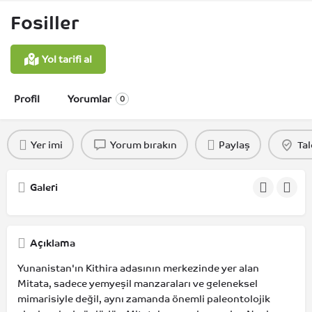
Fosiller
Yol tarifi al
Profil
Yorumlar
0
Yer imi
Yorum bırakın
Paylaş
Tal
Galeri
Açıklama
Yunanistan'ın Kithira adasının merkezinde yer alan
Mitata, sadece yemyeşil manzaraları ve geleneksel
mimarisiyle değil, aynı zamanda önemli paleontolojik