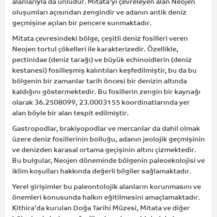
alanlarıyla da ünlüdür. Mitata'yı çevreleyen alan Neojen
oluşumları açısından zengindir ve adanın antik deniz
geçmişine açılan bir pencere sunmaktadır.
Mitata çevresindeki bölge, çeşitli deniz fosilleri veren
Neojen tortul çökelleri ile karakterizedir. Özellikle,
pectinidae (deniz tarağı) ve büyük echinoidlerin (deniz
kestanesi) fosilleşmiş kalıntıları keşfedilmiştir, bu da bu
bölgenin bir zamanlar tarih öncesi bir denizin altında
kaldığını göstermektedir. Bu fosillerin zengin bir kaynağı
olarak 36.2508099, 23.0003155 koordinatlarında yer
alan böyle bir alan tespit edilmiştir.
Gastropodlar, brakiyopodlar ve mercanlar da dahil olmak
üzere deniz fosillerinin bolluğu, adanın jeolojik geçmişinin
ve denizden karasal ortama geçişinin altını çizmektedir.
Bu bulgular, Neojen döneminde bölgenin paleoekolojisi ve
iklim koşulları hakkında değerli bilgiler sağlamaktadır.
Yerel girişimler bu paleontolojik alanların korunmasını ve
önemleri konusunda halkın eğitilmesini amaçlamaktadır.
Kithira'da kurulan Doğa Tarihi Müzesi, Mitata ve diğer