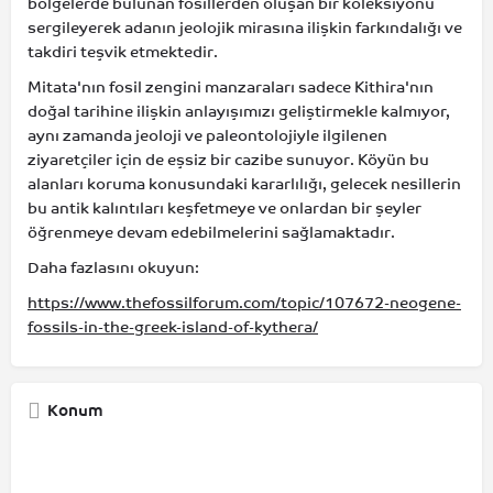
bölgelerde bulunan fosillerden oluşan bir koleksiyonu
sergileyerek adanın jeolojik mirasına ilişkin farkındalığı ve
takdiri teşvik etmektedir.
Mitata'nın fosil zengini manzaraları sadece Kithira'nın
doğal tarihine ilişkin anlayışımızı geliştirmekle kalmıyor,
aynı zamanda jeoloji ve paleontolojiyle ilgilenen
ziyaretçiler için de eşsiz bir cazibe sunuyor. Köyün bu
alanları koruma konusundaki kararlılığı, gelecek nesillerin
bu antik kalıntıları keşfetmeye ve onlardan bir şeyler
öğrenmeye devam edebilmelerini sağlamaktadır.
Daha fazlasını okuyun:
https://www.thefossilforum.com/topic/107672-neogene-
fossils-in-the-greek-island-of-kythera/
Konum