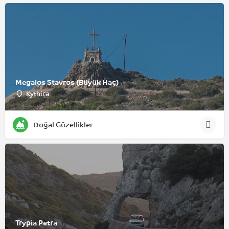
Megalos Stavros (Büyük Haç)
Kythira
Doğal Güzellikler
Trypia Petra