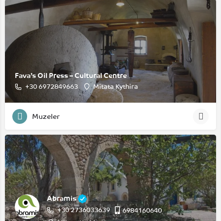
Fava’s Oil Press – Cultural Centre
‭+30 6972849663‬
Mitata Kythira
Muzeler
Abramis
+30 2736033639
6984160640