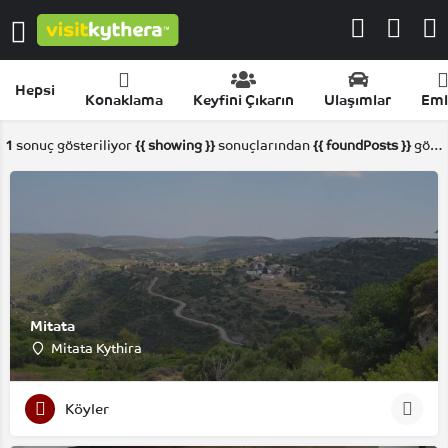
Hepsi
Konaklama
Keyfini Çıkarın
Ulaşımlar
Eml
1
sonuç gösteriliyor
{{ showing }}
sonuçlarından
{{ foundPosts }}
gösteriliyor
Mitata
Mitata Kythira
Köyler