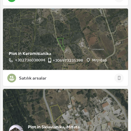
Plot in Keromitianika
+302736038094
Μητάτα
+306973235398
Satılık arsalar
Plot in Sklavianika, Mitata