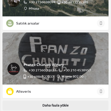
+30 2736038094
+30 6973235398
Mitata
Satılık arsalar
Pranzo Chanioti Winery
+30 27360 33627
+30 210 4538957
Mitata 802 00
+30 6986127337
Alisveris
Daha fazla yükle