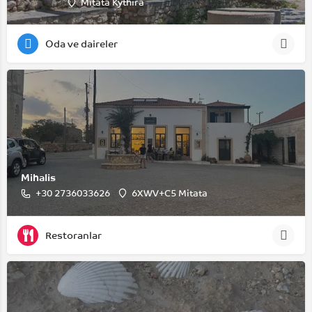
Mitata Kythira
Oda ve daireler
Mihalis
+30 2736033626
6XWV+C5 Mitata
Restoranlar