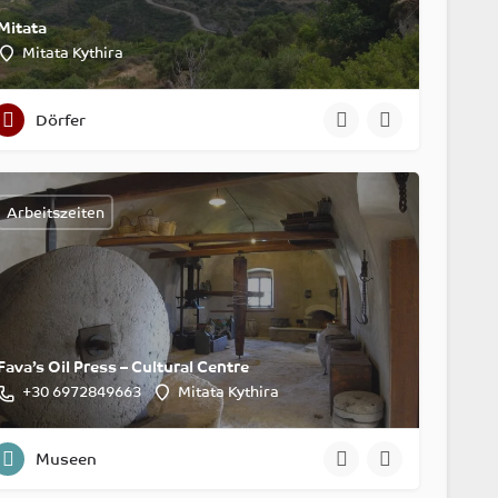
Mitata
Mitata Kythira
Dörfer
Arbeitszeiten
Fava’s Oil Press – Cultural Centre
‭+30 6972849663‬
Mitata Kythira
Museen