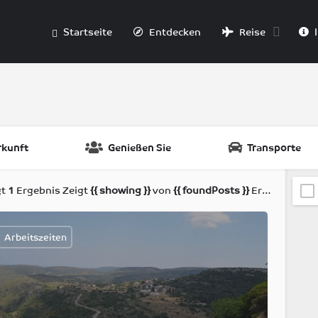
Startseite
Entdecken
Reise
I
rkunft
Genießen Sie
Transporte
gt
1
Ergebnis
Zeigt
{{ showing }}
von
{{ foundPosts }}
Ergebnissen
Arbeitszeiten