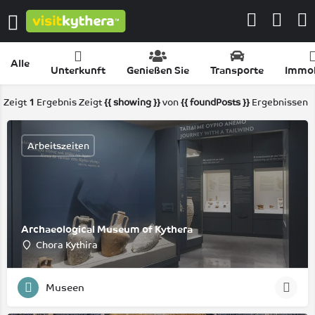
Alle
Unterkunft
Genießen Sie
Transporte
Immob
Zeigt
1
Ergebnis
Zeigt
{{ showing }}
von
{{ foundPosts }}
Ergebnissen
Arbeitszeiten
Archaeological Museum of Kythera
Chora Kythira
Museen