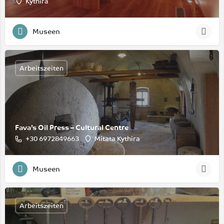
Kythira
Museen
Arbeitszeiten
Fava’s Oil Press – Cultural Centre
‭+30 6972849663‬
Mitata Kythira
Museen
Arbeitszeiten