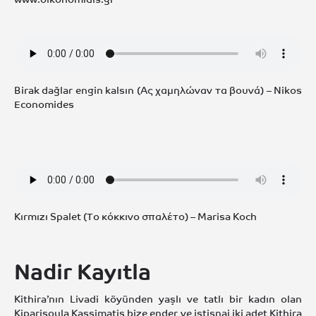
Birak dağlar engin kalsın (Ας χαμηλώναν τα βουνά) – Nikos
Economides
Kırmızı Spalet (Το κόκκινο σπαλέτο) – Marisa Koch
Nadir Kayıtla
Kithira’nın Livadi köyünden yaşlı ve tatlı bir kadın olan
Kiparisoula Kassimatis bize ender ve istisnai iki adet Kithira