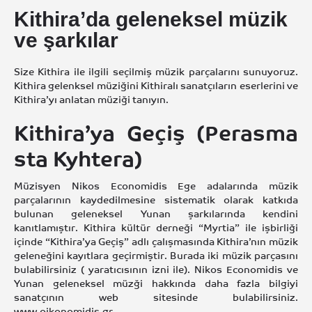
Kithira’da geleneksel müzik
ve şarkılar
Size Kithira ile ilgili seçilmiş müzik parçalarını sunuyoruz.
Kithira gelenksel müziğini Kithiralı sanatçıların eserlerini ve
Kithira’yı anlatan müziği tanıyın.
Kithira’ya Geçiş (Perasma
sta Kyhtera)
Müzisyen Nikos Economidis Ege adalarında müzik
parçalarının kaydedilmesine sistematik olarak katkıda
bulunan geleneksel Yunan şarkılarında kendini
kanıtlamıştır. Kithira kültür derneği “Myrtia” ile işbirliği
içinde “Kithira’ya Geçiş” adlı çalışmasında Kithira’nın müzik
geleneğini kayıtlara geçirmiştir. Burada iki müzik parçasını
bulabilirsiniz ( yaratıcısının izni ile). Nikos Economidis ve
Yunan geleneksel müzği hakkında daha fazla bilgiyi
sanatçının web sitesinde bulabilirsiniz.
www.oikonomidis.gr