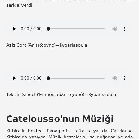
şarkısı verdi.
Aziz Corç (Άη Γιώργης) – Kyparissoula
Tekrar Danset (Έπιασε πάλι το χορό) – Kyparissoula
Catelousso’nun Müziği
Kithira’lı besteci Panagiotis Lefteris ya da Catelouso
Kithira’da yaşıyor. Müzik bestelerini ise doğadan ve ada