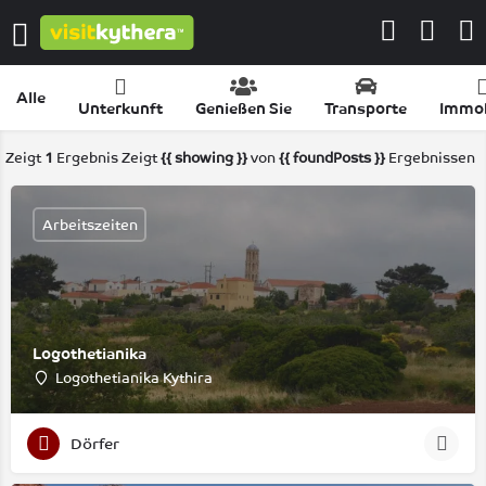
Alle
Unterkunft
Genießen Sie
Transporte
Immob
Zeigt
1
Ergebnis
Zeigt
{{ showing }}
von
{{ foundPosts }}
Ergebnissen
Arbeitszeiten
Logothetianika
Logothetianika Kythira
Dörfer