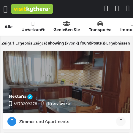
Alle
Unterkunft
Genießen Sie
Transporte
Immob
Zeigt
1
Ergebnis
Zeigt
{{ showing }}
von
{{ foundPosts }}
Ergebnissen
Nektaria
Πιτσινιάνικα
6973209278
Zimmer und Apartments