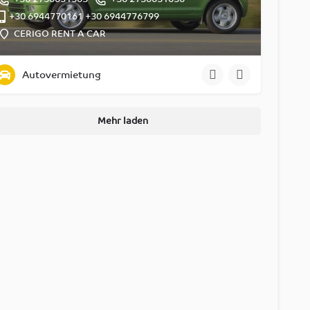
+30 6944770161 +30 6944776799
CERIGO RENT A CAR
Autovermietung
Mehr laden