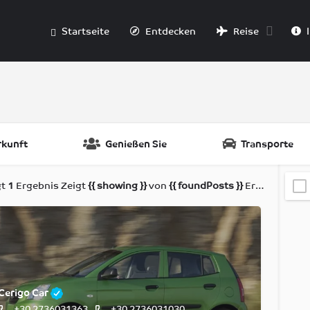
Startseite
Entdecken
Reise
I
rkunft
Genießen Sie
Transporte
gt
1
Ergebnis
Zeigt
{{ showing }}
von
{{ foundPosts }}
Ergebnissen
Cerigo Car
+30 2736031363
+30 2736031030