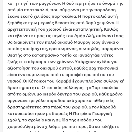
και η πηγή των μαγγάνων. Η δεύτερη πήρε το όνομά της
από μία πορτοκαλιά, που σύμφωνα με την παράδοση
έκανε εκατό χιλιάδες πορτοκάλια. Η πορτοκαλιά αυτή
ξεράθηκε πριν μερικές δεκαετίες από βαρύ χειμώνα.Η
αρχιτεκτονική του χωριού είναι καταπληκτική. Καθώς
κατεβαίνετε προς τις πηγές του Αμήρ Αλή, απέναντί σας,
θα διακρίνετε τον παλιό οικισμό Μαυρογιωργιάννικα ο
οποίος απείραχτος, ερειπωμένος, σιωπηλός, παραμένει
θεατής στο καταπράσινο τοπίο και αναζητάει νότες
ζωής στο πέρασμα των χρόνων. Υπάρχουν σχέδια για
αξιοποίηση του οικισμού αυτού, καθώς αρχιτεκτονικά
είναι ένα σύμπλεγμα από τα ομορφότερα σπίτια του
νησιού.Οι Κάτοικοι του Καραβά έχουν πλούσια συλλογική
δραστηριότητα. Ο τοπικός σύλλογος, η «Πορτοκαλιά»
από το ομώνυμο «ιερό» δέντρο του χωριού, κάθε χρόνο
οργανώνει μεγάλο παραδοσιακό χορό και αθλητικές
δραστηριότητες στα πέριξ του χωριού. Στον Καραβά
κατασκευάστηκαν με δωρεές Η Πατρίκια Γεωργική
Σχολή, το σχολείο και η αψίδα της εισόδου του
χωριού.Λίγα μόνο χιλιόμετρα πιο πέρα, θα καταλήξετε