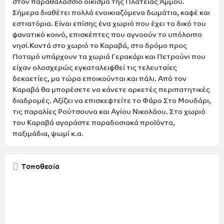
στον παραθαλάσσιο οικισμό της Πλατειάς Άμμου.
Σήμερα διαθέτει πολλά ενοικιαζόμενα δωμάτια, καφέ και
εστιατόρια. Είναι επίσης ένα χωριό που έχει το δικό του
φανατικό κοινό, επισκέπτες που αγνοούν το υπόλοιπο
νησί.Κοντά στο χωριό το Καραβά, στο δρόμο προς
Ποταμό υπάρχουν τα χωριά Γερακάρι και Πετρούνι που
είχαν ολοσχερώς εγκαταλειφθεί τις τελευταίες
δεκαετίες, μα τώρα εποικούνται και πάλι. Από τον
Καραβά θα μπορέσετε να κάνετε αρκετές περιπατητικές
διαδρομές. Αξίζει να επισκεφτείτε το Φάρο Στο Μουδάρι,
τις παραλίες Ρούτσουνα και Αγίου Νικολάου. Στο χωριό
του Καραβά αγοράστε παραδοσιακά προϊόντα,
παξιμάδια, ψωμί κ.α.
Τοποθεσία