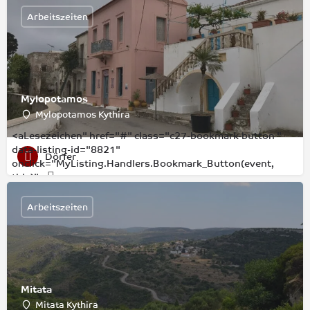
Arbeitszeiten
Mylopotamos
Mylopotamos Kythira
<aLesezeichen" href="#" class="c27-bookmark-button "
data-listing-id="8821"
Dörfer
onclick="MyListing.Handlers.Bookmark_Button(event,
this)">
Arbeitszeiten
Mitata
Mitata Kythira