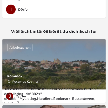
Dörfer
Vielleicht interessierst du dich auch für
Arbeitszeiten
Potamos
Potamos Kythira
<aLesezeichen" href="#" class="c27-bookmark-button "
data-listing-id="8821"
Dörfer
onclick="MyListing.Handlers.Bookmark_Button(event,
this)">