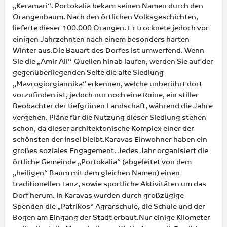
„Keramari“. Portokalia bekam seinen Namen durch den
Orangenbaum. Nach den örtlichen Volksgeschichten,
lieferte dieser 100.000 Orangen. Er trocknete jedoch vor
einigen Jahrzehnten nach einem besonders harten
Winter aus.Die Bauart des Dorfes ist umwerfend. Wenn
Sie die „Amir Ali“-Quellen hinab laufen, werden Sie auf der
gegenüberliegenden Seite die alte Siedlung
„Mavrogiorgiannika“ erkennen, welche unberührt dort
vorzufinden ist, jedoch nur noch eine Ruine, ein stiller
Beobachter der tiefgrünen Landschaft, während die Jahre
vergehen. Pläne für die Nutzung dieser Siedlung stehen
schon, da dieser architektonische Komplex einer der
schönsten der Insel bleibt.Karavas Einwohner haben ein
großes soziales Engagement. Jedes Jahr organisiert die
örtliche Gemeinde „Portokalia“ (abgeleitet von dem
„heiligen“ Baum mit dem gleichen Namen) einen
traditionellen Tanz, sowie sportliche Aktivitäten um das
Dorf herum. In Karavas wurden durch großzügige
Spenden die „Patrikos“ Agrarschule, die Schule und der
Bogen am Eingang der Stadt erbaut.Nur einige Kilometer