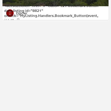
<aLesezeichen" href="#" class="c27-bookmark-button "
data-listing-id="8821"
Dörfer
onclick="MyListing.Handlers.Bookmark_Button(event,
this)">