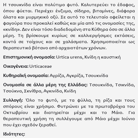
Η τσουκνίδα είναι πολύτιμο φυτό. Καλυτερεύει το έδαφος,
όπου φύεται. Περιέχει ένζυμα, σίδηρο, βιταμίνες, διάφορα
άλατα και μυρμηκικό οξύ. Σε αυτό το τελευταίο οφείλεται η
φαγούρα που προκαλεί καθώς και μία από τις ονομασίες της,
«κνίδη». Δεν είναι τόσο διαδεδομένη στα Κύθηρα όσο σε άλλα
μέρη. Τη βρίσκουμε κυρίως σε καλλιεργήσιμες εκτάσεις,
κοντά σε τοίχους και σε χαλάσματα. Χρησιμοποιείται ως
θεραπευτικό βότανο από αρχαιοτάτων χρόνων.
Επιστημονική ονομασία:
Urtica urens, Κνίδη η καυστική
Οικογένεια:
Urticaceae
Κυθηραϊκή ονομασία:
Αγρίζα, Αγκρίζα, Τσουκνίδα
Ονομασία σε άλλα μέρη της Ελλάδας:
Τσουκνίδα, Τσικνίδα,
Τσούκνα, Σκνίθρα, Αγκινίδα, Κνίδη
Συλλογή:
Όλο το φυτό, με τα φύλλα, τη ρίζα και τους
σπόρους είναι χρήσιμο. Φυτρώνει με τα πρωτοβρόχια του
Οκτωβρίου και διατηρείται μέχρι και το Μάιο. Για
θεραπευτική χρήση τη συλλέγουμε από Μάιο μέχρι Ιούνιο
που έχει σχεδόν ξεραθεί.
Ιδιότητες: