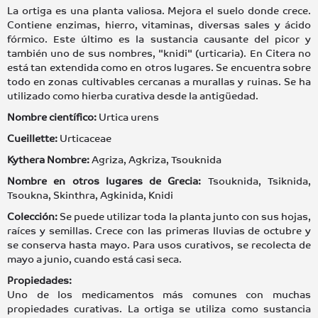
La ortiga es una planta valiosa. Mejora el suelo donde crece.
Contiene enzimas, hierro, vitaminas, diversas sales y ácido
fórmico. Este último es la sustancia causante del picor y
también uno de sus nombres, "knidi" (urticaria). En Citera no
está tan extendida como en otros lugares. Se encuentra sobre
todo en zonas cultivables cercanas a murallas y ruinas. Se ha
utilizado como hierba curativa desde la antigüedad.
Nombre científico:
Urtica urens
Cueillette:
Urticaceae
Kythera Nombre:
Agriza, Agkriza, Tsouknida
Nombre en otros lugares de Grecia:
Tsouknida, Tsiknida,
Tsoukna, Skinthra, Agkinida, Knidi
Colección:
Se puede utilizar toda la planta junto con sus hojas,
raíces y semillas. Crece con las primeras lluvias de octubre y
se conserva hasta mayo. Para usos curativos, se recolecta de
mayo a junio, cuando está casi seca.
Propiedades:
Uno de los medicamentos más comunes con muchas
propiedades curativas. La ortiga se utiliza como sustancia