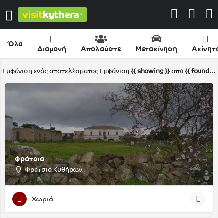
Όλα
Διαμονή
Απολαύστε
Μετακίνηση
Ακίνητ
Εμφάνιση ενός αποτελέσματος
Εμφάνιση
{{ showing }}
από
{{ foundPosts }}
Φράτσια
Φράτσια Κυθήρων
Χωριά