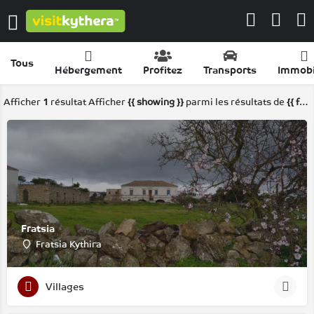
Tous
Hébergement
Profitez
Transports
Immobi
Afficher
1
résultat
Afficher
{{ showing }}
parmi les résultats de
{{ foundPosts }}
Fratsia
Fratsia Kythira
Villages