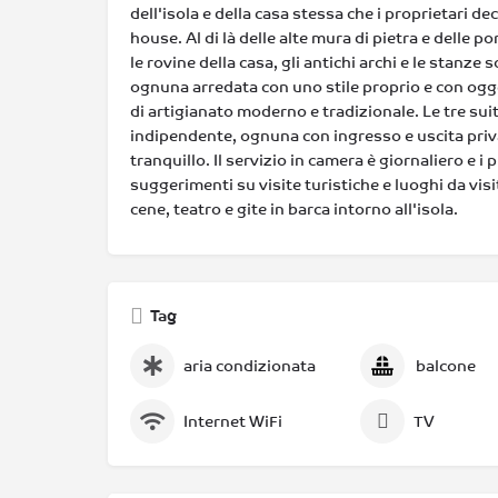
dell'isola e della casa stessa che i proprietari d
house. Al di là delle alte mura di pietra e delle p
le rovine della casa, gli antichi archi e le stanze 
ognuna arredata con uno stile proprio e con ogg
di artigianato moderno e tradizionale. Le tre 
indipendente, ognuna con ingresso e uscita priv
tranquillo. Il servizio in camera è giornaliero e i
suggerimenti su visite turistiche e luoghi da vi
cene, teatro e gite in barca intorno all'isola.
Tag
aria condizionata
balcone
Internet WiFi
TV