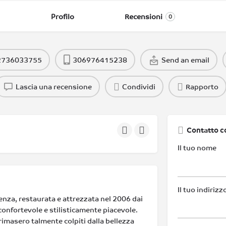
Profilo
Recensioni
0
2736033755
306976415238
Send an email
Lascia una recensione
Condividi
Rapporto
Contatto c
Il tuo nome
Il tuo indirizz
enza, restaurata e attrezzata nel 2006 dai
confortevole e stilisticamente piacevole.
 rimasero talmente colpiti dalla bellezza