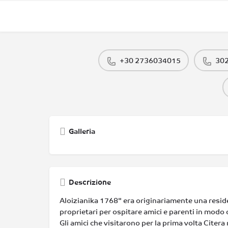
+30 2736034015
30
Galleria
Descrizione
Aloizianika 1768" era originariamente una resid
proprietari per ospitare amici e parenti in modo 
Gli amici che visitarono per la prima volta Citera