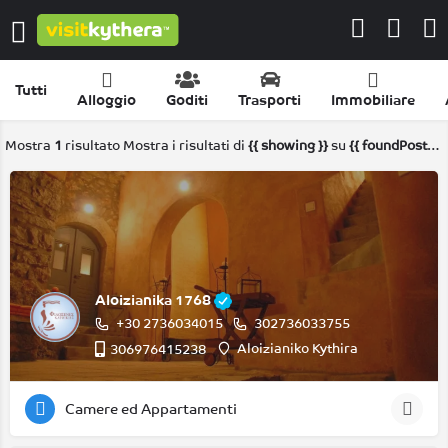
Tutti
Alloggio
Goditi
Trasporti
Immobiliare
Mostra
1
risultato
Mostra i risultati di
{{ showing }}
su
{{ foundPosts }}
Aloizianika 1768
+30 2736034015
302736033755
Aloizianiko Kythira
306976415238
Camere ed Appartamenti