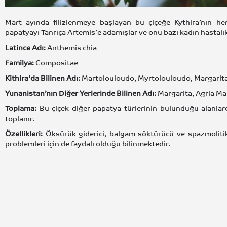
Mart ayında filizlenmeye başlayan bu çiçeğe Kythira’nın he
papatyayı Tanrıça Artemis’e adamışlar ve onu bazı kadın hastalıkla
Latince Adı:
Anthemis chia
Familya:
Compositae
Kithira‘da Bilinen Adı:
Martolouloudo, Myrtolouloudo, Margarit
Yunanistan’nın Diğer Yerlerinde Bilinen Adı:
Margarita, Agria Ma
Toplama:
Bu çiçek diğer papatya türlerinin bulunduğu alanlard
toplanır.
Özellikleri:
Öksürük giderici, balgam söktürücü ve spazmolitik
problemleri için de faydalı olduğu bilinmektedir.