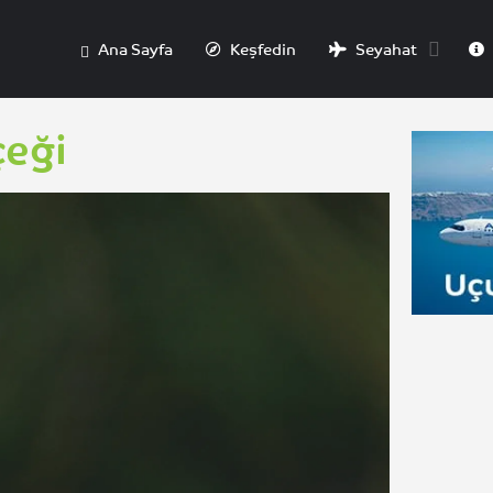
Ana Sayfa
Keşfedin
Seyahat
çeği