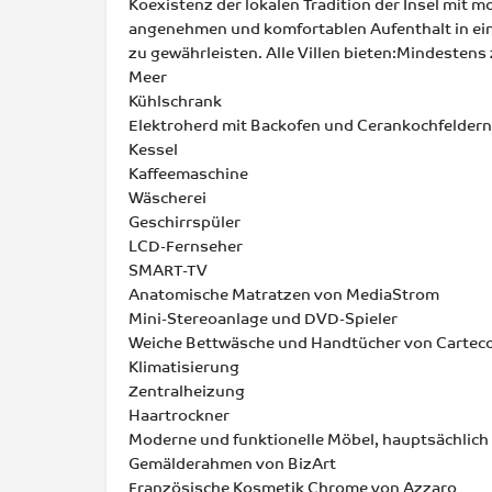
Koexistenz der lokalen Tradition der Insel mit 
angenehmen und komfortablen Aufenthalt in e
zu gewährleisten. Alle Villen bieten:Mindestens
Meer
Kühlschrank
Elektroherd mit Backofen und Cerankochfeldern
Kessel
Kaffeemaschine
Wäscherei
Geschirrspüler
LCD-Fernseher
SMART-TV
Anatomische Matratzen von MediaStrom
Mini-Stereoanlage und DVD-Spieler
Weiche Bettwäsche und Handtücher von Cartec
Klimatisierung
Zentralheizung
Haartrockner
Moderne und funktionelle Möbel, hauptsächlich 
Gemälderahmen von BizArt
Französische Kosmetik Chrome von Azzaro