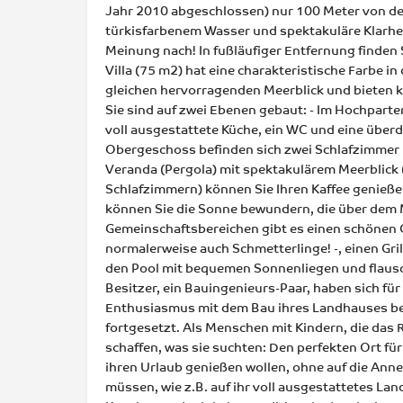
Jahr 2010 abgeschlossen) nur 100 Meter von d
türkisfarbenem Wasser und spektakuläre Klarheit
Meinung nach! In fußläufiger Entfernung finden
Villa (75 m2) hat eine charakteristische Farbe in
gleichen hervorragenden Meerblick und bieten k
Sie sind auf zwei Ebenen gebaut: - Im Hochparte
voll ausgestattete Küche, ein WC und eine überd
Obergeschoss befinden sich zwei Schlafzimmer 
Veranda (Pergola) mit spektakulärem Meerblick
Schlafzimmern) können Sie Ihren Kaffee genieße
können Sie die Sonne bewundern, die über dem 
Gemeinschaftsbereichen gibt es einen schönen 
normalerweise auch Schmetterlinge! -, einen Gri
den Pool mit bequemen Sonnenliegen und flau
Besitzer, ein Bauingenieurs-Paar, haben sich für
Enthusiasmus mit dem Bau ihres Landhauses beg
fortgesetzt. Als Menschen mit Kindern, die das R
schaffen, was sie suchten: Den perfekten Ort für
ihren Urlaub genießen wollen, ohne auf die Ann
müssen, wie z.B. auf ihr voll ausgestattetes Lan