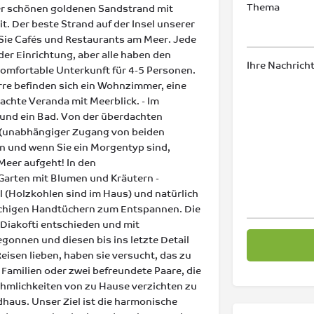
Thema
er schönen goldenen Sandstrand mit
. Der beste Strand auf der Insel unserer
 Sie Cafés und Restaurants am Meer. Jede
 der Einrichtung, aber alle haben den
Ihre Nachricht
omfortable Unterkunft für 4-5 Personen.
rre befinden sich ein Wohnzimmer, eine
achte Veranda mit Meerblick. - Im
und ein Bad. Von der überdachten
 (unabhängiger Zugang von beiden
n und wenn Sie ein Morgentyp sind,
Meer aufgeht! In den
Garten mit Blumen und Kräutern -
ll (Holzkohlen sind im Haus) und natürlich
schigen Handtüchern zum Entspannen. Die
 Diakofti entschieden und mit
onnen und diesen bis ins letzte Detail
eisen lieben, haben sie versucht, das zu
 Familien oder zwei befreundete Paare, die
ehmlichkeiten von zu Hause verzichten zu
dhaus. Unser Ziel ist die harmonische