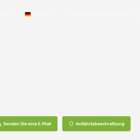
nfos
Deutsch
Einloggen
oder
Registrieren
Senden Sie eine E-Mail
Anfahrtsbeschreibung