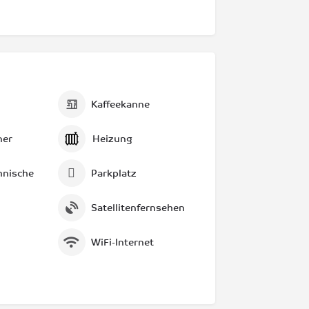
Kaffeekanne
ner
Heizung
hnische
Parkplatz
Satellitenfernsehen
WiFi-Internet