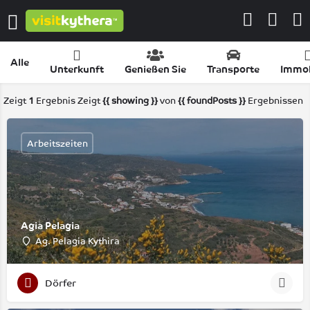
Alle
Unterkunft
Genießen Sie
Transporte
Immob
Zeigt
1
Ergebnis
Zeigt
{{ showing }}
von
{{ foundPosts }}
Ergebnissen
Arbeitszeiten
Agia Pelagia
Ag. Pelagia Kythira
Dörfer