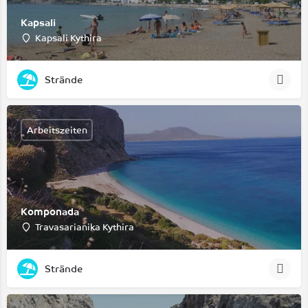
Kapsali
Kapsali Kythira
Strände
Arbeitszeiten
Komponada
Travasarianika Kythira
Strände