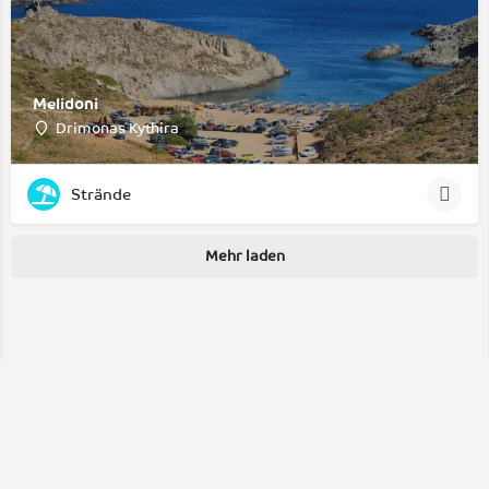
Melidoni
Drimonas Kythira
Strände
Mehr laden