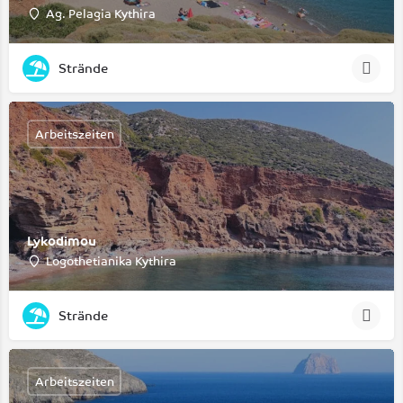
Ag. Pelagia Kythira
Strände
Arbeitszeiten
Lykodimou
Logothetianika Kythira
Strände
Arbeitszeiten