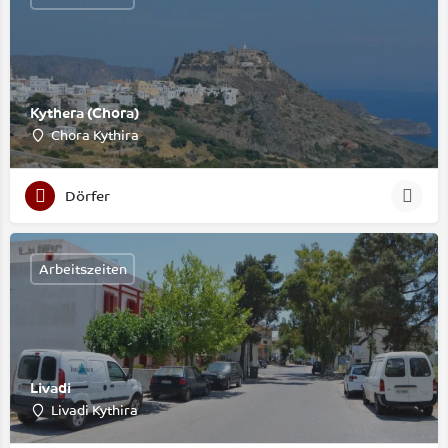
Kythera (Chora)
Chora Kythira
Dörfer
Arbeitszeiten
Livadi
Livadi Kythira