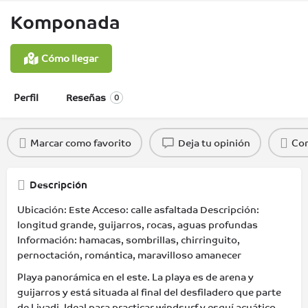
Komponada
Cómo llegar
Perfil
Reseñas
0
Marcar como favorito
Deja tu opinión
Com
Descripción
Ubicación: Este Acceso: calle asfaltada Descripción:
longitud grande, guijarros, rocas, aguas profundas
Información: hamacas, sombrillas, chirringuito,
pernoctación, romántica, maravilloso amanecer
Playa panorámica en el este. La playa es de arena y
guijarros y está situada al final del desfiladero que parte
de Livadi. Ideal para practicar windsurf y esquí acuático.