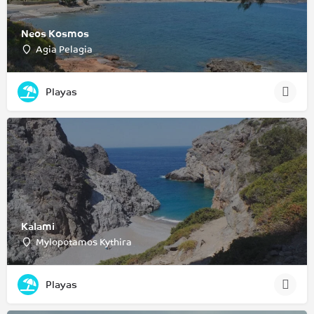
Neos Kosmos
Agia Pelagia
Playas
Kalami
Mylopotamos Kythira
Playas