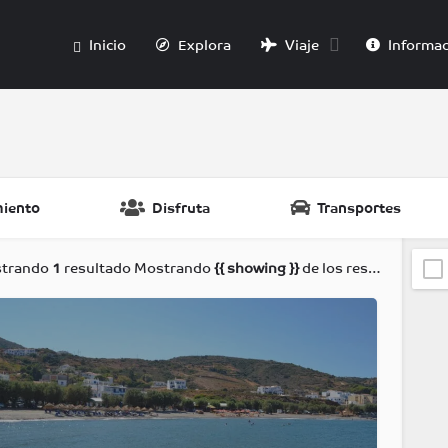
Inicio
Explora
Viaje
Informac
miento
Disfruta
Transportes
trando
1
resultado
Mostrando
{{ showing }}
de los resultados de