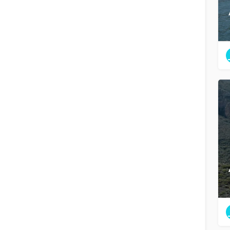
Filtros
Categorías
Regiones
Filtros
Categorías
Regiones
Buscar en
Volver