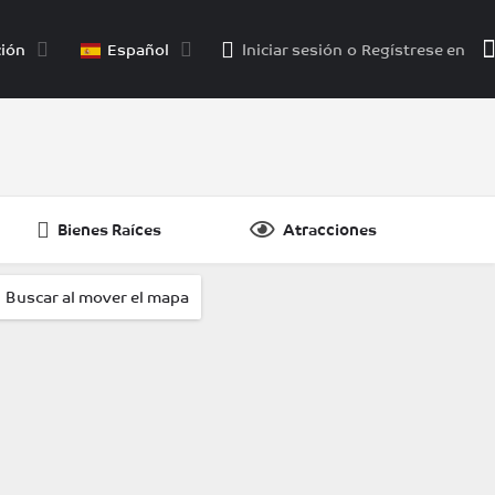
ión
Español
Iniciar sesión
o
Regístrese en
Bienes Raíces
Atracciones
{{ foundPosts }}
.
Buscar al mover el mapa