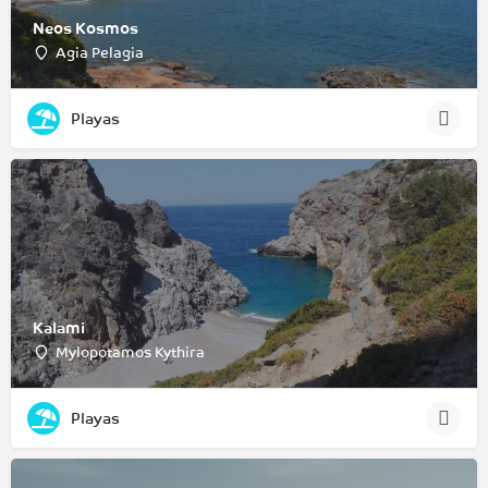
Neos Kosmos
Agia Pelagia
Playas
Kalami
Mylopotamos Kythira
Playas