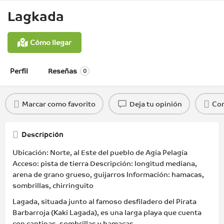
Lagkada
Cómo llegar
Perfil
Reseñas
0
Marcar como favorito
Deja tu opinión
Com
Descripción
Ubicación: Norte, al Este del pueblo de Agía Pelagía
Acceso: pista de tierra Descripción: longitud mediana,
arena de grano grueso, guijarros Información: hamacas,
sombrillas, chirringuito
Lagada, situada junto al famoso desfiladero del Pirata
Barbarroja (Kaki Lagada), es una larga playa que cuenta
con cantinas, sombrillas y hamacas.