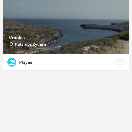
Vroulea
Kalamos Kythira
Playas