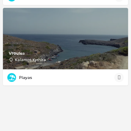
Vroulea
Kalamos Kythira
Playas