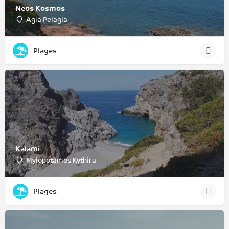
Neos Kosmos
Agia Pelagia
Plages
Kalami
Mylopotamos Kythira
Plages