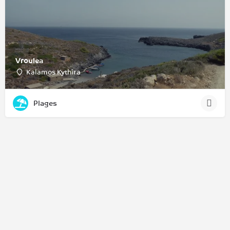
Vroulea
Kalamos Kythira
Plages