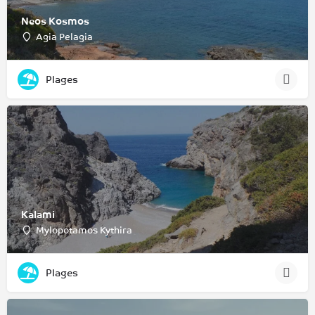
Neos Kosmos
Agia Pelagia
Plages
Kalami
Mylopotamos Kythira
Plages