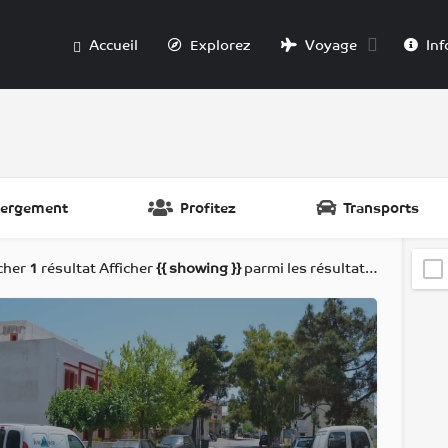
Accueil
Explorez
Voyage
Inf
ergement
Profitez
Transports
icher
1
résultat
Afficher
{{ showing }}
parmi les résultats de
{{ foun