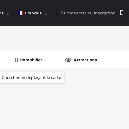
os
Français
Se connecter
ou
Inscription
Immobilier
Attractions
dPosts }}
.
Chercher en déplaçant la carte