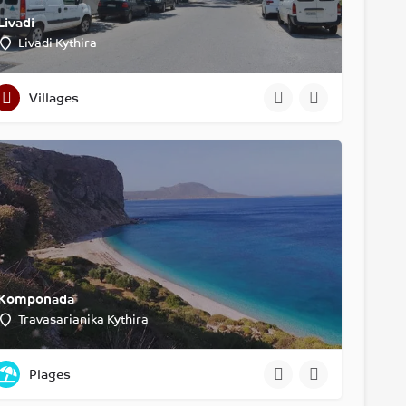
Livadi
Livadi Kythira
Villages
Komponada
Travasarianika Kythira
Plages