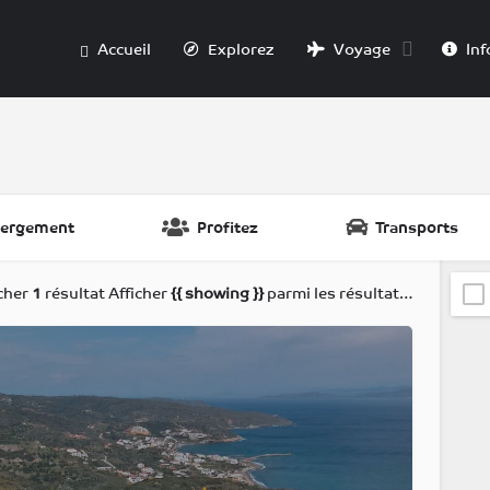
Accueil
Explorez
Voyage
Inf
ergement
Profitez
Transports
icher
1
résultat
Afficher
{{ showing }}
parmi les résultats de
{{ foun