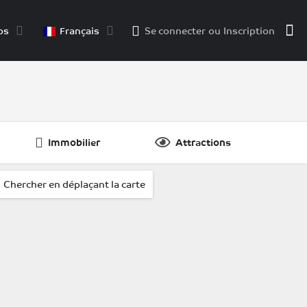
os
Français
Se connecter
ou
Inscription
Immobilier
Attractions
dPosts }}
.
Chercher en déplaçant la carte