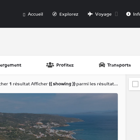
Accueil
Explorez
Voyage
Inf
ergement
Profitez
Transports
icher
1
résultat
Afficher
{{ showing }}
parmi les résultats de
{{ foun