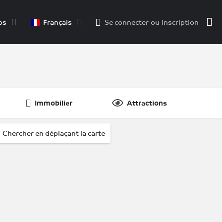
os
Français
Se connecter
ou
Inscription
Immobilier
Attractions
dPosts }}
.
Chercher en déplaçant la carte