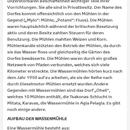
unzerstörbaren Beschaffenheit wichtiger Teile ihrer
Vorrichtungen. Sie alle sind in Privatbesitz. Der Name des
Dorfes kommt offensichtlich von den Mühlen in der
Gegend („Mylo“: Mühle; „Potami“: Fluss). Die Mühlen
waren hauptsächlich während der britischen Besetzung
aktiv und deren Besitz zahlten Steuern für deren
Benutzung. Die Mühlen mahlten Weizen und Korn.
Mühlenkanäle stützten den Betrieb der Mühlen, da durch
sie das Wasser floss und gleichzeitig die Gärten des
Dorfes bewässerte. Die Mühlen waren durch ein großes
Netzwerk von Pfaden verbunden, welches sich viele
Kilometer erstreckte. Die Wassermühlen hörten kurz nach
dem Jahr 1950 auf zu arbeiten, als sie der Reihe nach
durch Dieselmotor-Mühlen ersetzt wurden.Andere
Gegenden mit Wassermühlen sind das Dorf „Oheli“,
welches 10 Mühlen enthält, die Tsakonas-Schlucht in
Mitata, Karavas, die Wassermühle in Agia Pelagia. Es gibt
noch einige andere.
AUFBAU DER WASSERMÜHLE
Eine Wassermühle besteht aus: