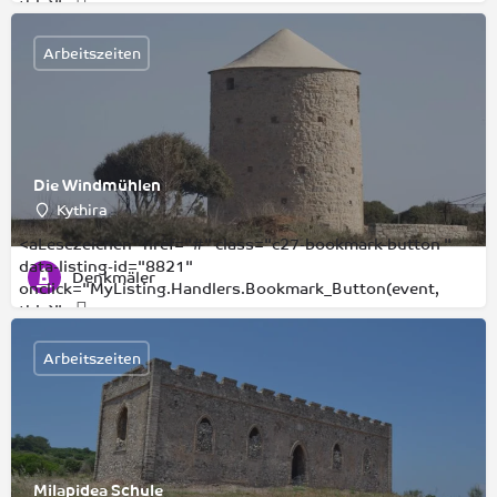
this)">
Arbeitszeiten
Die Windmühlen
Kythira
<aLesezeichen" href="#" class="c27-bookmark-button "
data-listing-id="8821"
Denkmäler
onclick="MyListing.Handlers.Bookmark_Button(event,
this)">
Arbeitszeiten
Milapidea Schule