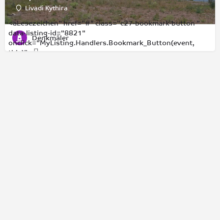
Livadi Kythira
<aLesezeichen" href="#" class="c27-bookmark-button "
data-listing-id="8821"
Denkmäler
onclick="MyListing.Handlers.Bookmark_Button(event,
this)">