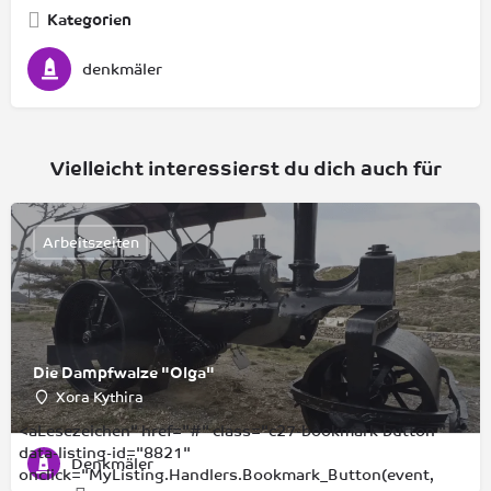
Kategorien
denkmäler
Vielleicht interessierst du dich auch für
Arbeitszeiten
Die Dampfwalze "Olga"
Xora Kythira
<aLesezeichen" href="#" class="c27-bookmark-button "
data-listing-id="8821"
Denkmäler
onclick="MyListing.Handlers.Bookmark_Button(event,